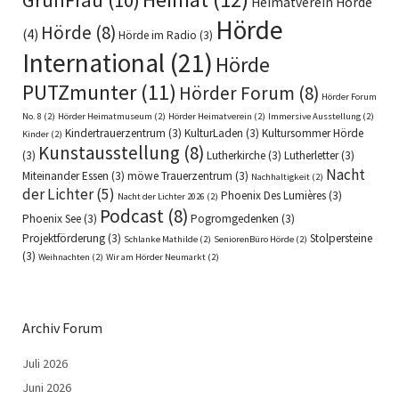
Heimatverein Hörde
Hörde
Hörde
(8)
(4)
Hörde im Radio
(3)
International
(21)
Hörde
PUTZmunter
(11)
Hörder Forum
(8)
Hörder Forum
No. 8
(2)
Hörder Heimatmuseum
(2)
Hörder Heimatverein
(2)
Immersive Ausstellung
(2)
Kindertrauerzentrum
(3)
KulturLaden
(3)
Kultursommer Hörde
Kinder
(2)
Kunstausstellung
(8)
(3)
Lutherkirche
(3)
Lutherletter
(3)
Nacht
Miteinander Essen
(3)
möwe Trauerzentrum
(3)
Nachhaltigkeit
(2)
der Lichter
(5)
Phoenix Des Lumières
(3)
Nacht der Lichter 2026
(2)
Podcast
(8)
Phoenix See
(3)
Pogromgedenken
(3)
Projektförderung
(3)
Stolpersteine
Schlanke Mathilde
(2)
SeniorenBüro Hörde
(2)
(3)
Weihnachten
(2)
Wir am Hörder Neumarkt
(2)
Archiv Forum
Juli 2026
Juni 2026