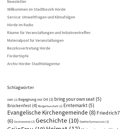
Newsletter
Willkommen im Stadtbezirk Hörde
Service: Umweltfragen und Klimafolgen
Hörde im Radio
Räume für Veranstaltungen und Initiativentreffen
Materialpool für Veranstaltungen
Bezirksvertretung Hörde
Fördertöpfe
Archiv Hörder Stadtteilagentur
Schlagwörter
bring your own seat
(5)
Begegnung vor Ort
(3)
AWO
(2)
Erntemarkt
(5)
Brückenfest
(4)
Bürgerhaushalt
(2)
Evangelische Kirchengemeinde
(8)
Friedrich7
Geschichte
(10)
(6)
Gastronomie
(2)
Goethe Gymnasium
(2)
Heimat
(12)
GrünFrau
(10)