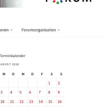
ionen
Forumsorganisation
Terminkalender
AUGUST 2026
M
D
M
D
F
S
S
1
2
3
4
5
6
7
8
9
10
11
12
13
14
15
16