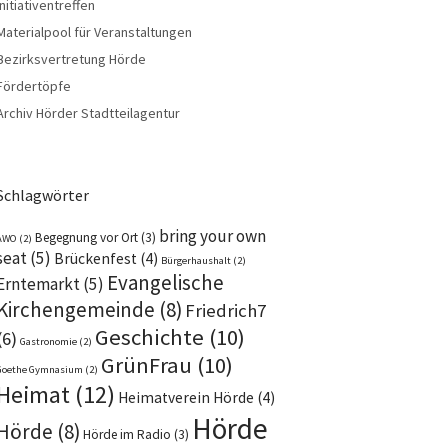
Initiativentreffen
Materialpool für Veranstaltungen
Bezirksvertretung Hörde
Fördertöpfe
Archiv Hörder Stadtteilagentur
Schlagwörter
bring your own
Begegnung vor Ort
(3)
AWO
(2)
seat
(5)
Brückenfest
(4)
Bürgerhaushalt
(2)
Evangelische
Erntemarkt
(5)
Kirchengemeinde
(8)
Friedrich7
Geschichte
(10)
(6)
Gastronomie
(2)
GrünFrau
(10)
Goethe Gymnasium
(2)
Heimat
(12)
Heimatverein Hörde
(4)
Hörde
Hörde
(8)
Hörde im Radio
(3)