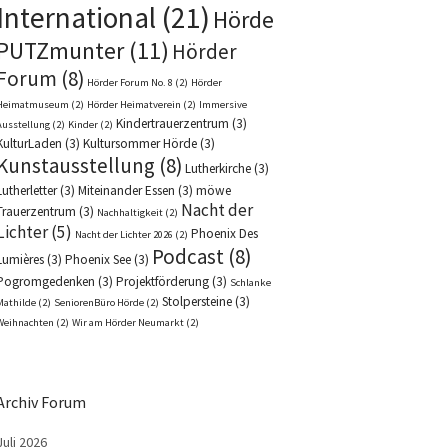
International
(21)
Hörde
PUTZmunter
(11)
Hörder
Forum
(8)
Hörder Forum No. 8
(2)
Hörder
Heimatmuseum
(2)
Hörder Heimatverein
(2)
Immersive
Kindertrauerzentrum
(3)
Ausstellung
(2)
Kinder
(2)
KulturLaden
(3)
Kultursommer Hörde
(3)
Kunstausstellung
(8)
Lutherkirche
(3)
Lutherletter
(3)
Miteinander Essen
(3)
möwe
Nacht der
Trauerzentrum
(3)
Nachhaltigkeit
(2)
Lichter
(5)
Phoenix Des
Nacht der Lichter 2026
(2)
Podcast
(8)
Lumières
(3)
Phoenix See
(3)
Pogromgedenken
(3)
Projektförderung
(3)
Schlanke
Stolpersteine
(3)
Mathilde
(2)
SeniorenBüro Hörde
(2)
Weihnachten
(2)
Wir am Hörder Neumarkt
(2)
Archiv Forum
Juli 2026