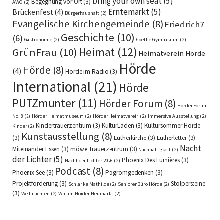
bring your own seat
(5)
Begegnung vor Ort
(3)
AWO
(2)
Erntemarkt
(5)
Brückenfest
(4)
Bürgerhaushalt
(2)
Evangelische Kirchengemeinde
(8)
Friedrich7
Geschichte
(10)
(6)
Gastronomie
(2)
Goethe Gymnasium
(2)
Heimat
(12)
GrünFrau
(10)
Heimatverein Hörde
Hörde
Hörde
(8)
(4)
Hörde im Radio
(3)
International
(21)
Hörde
PUTZmunter
(11)
Hörder Forum
(8)
Hörder Forum
No. 8
(2)
Hörder Heimatmuseum
(2)
Hörder Heimatverein
(2)
Immersive Ausstellung
(2)
Kindertrauerzentrum
(3)
KulturLaden
(3)
Kultursommer Hörde
Kinder
(2)
Kunstausstellung
(8)
(3)
Lutherkirche
(3)
Lutherletter
(3)
Nacht
Miteinander Essen
(3)
möwe Trauerzentrum
(3)
Nachhaltigkeit
(2)
der Lichter
(5)
Phoenix Des Lumières
(3)
Nacht der Lichter 2026
(2)
Podcast
(8)
Phoenix See
(3)
Pogromgedenken
(3)
Projektförderung
(3)
Stolpersteine
Schlanke Mathilde
(2)
SeniorenBüro Hörde
(2)
(3)
Weihnachten
(2)
Wir am Hörder Neumarkt
(2)