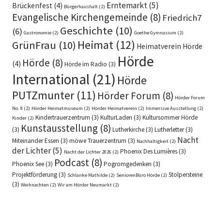
Erntemarkt
(5)
Brückenfest
(4)
Bürgerhaushalt
(2)
Evangelische Kirchengemeinde
(8)
Friedrich7
Geschichte
(10)
(6)
Gastronomie
(2)
Goethe Gymnasium
(2)
Heimat
(12)
GrünFrau
(10)
Heimatverein Hörde
Hörde
Hörde
(8)
(4)
Hörde im Radio
(3)
International
(21)
Hörde
PUTZmunter
(11)
Hörder Forum
(8)
Hörder Forum
No. 8
(2)
Hörder Heimatmuseum
(2)
Hörder Heimatverein
(2)
Immersive Ausstellung
(2)
Kindertrauerzentrum
(3)
KulturLaden
(3)
Kultursommer Hörde
Kinder
(2)
Kunstausstellung
(8)
(3)
Lutherkirche
(3)
Lutherletter
(3)
Nacht
Miteinander Essen
(3)
möwe Trauerzentrum
(3)
Nachhaltigkeit
(2)
der Lichter
(5)
Phoenix Des Lumières
(3)
Nacht der Lichter 2026
(2)
Podcast
(8)
Phoenix See
(3)
Pogromgedenken
(3)
Projektförderung
(3)
Stolpersteine
Schlanke Mathilde
(2)
SeniorenBüro Hörde
(2)
(3)
Weihnachten
(2)
Wir am Hörder Neumarkt
(2)