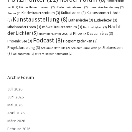
Hörder Forum
No. 8
(2)
Hörder Heimatmuseum
(2)
Hörder Heimatverein
(2)
Immersive Ausstellung
(2)
Kindertrauerzentrum
(3)
KulturLaden
(3)
Kultursommer Hörde
Kinder
(2)
Kunstausstellung
(8)
(3)
Lutherkirche
(3)
Lutherletter
(3)
Nacht
Miteinander Essen
(3)
möwe Trauerzentrum
(3)
Nachhaltigkeit
(2)
der Lichter
(5)
Phoenix Des Lumières
(3)
Nacht der Lichter 2026
(2)
Podcast
(8)
Phoenix See
(3)
Pogromgedenken
(3)
Projektförderung
(3)
Stolpersteine
Schlanke Mathilde
(2)
SeniorenBüro Hörde
(2)
(3)
Weihnachten
(2)
Wir am Hörder Neumarkt
(2)
Archiv Forum
Juli 2026
Juni 2026
Mai 2026
April 2026
März 2026
Februar 2026