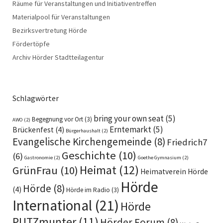
Räume für Veranstaltungen und Initiativentreffen
Materialpool für Veranstaltungen
Bezirksvertretung Hörde
Fördertöpfe
Archiv Hörder Stadtteilagentur
Schlagwörter
bring your own seat
(5)
Begegnung vor Ort
(3)
AWO
(2)
Erntemarkt
(5)
Brückenfest
(4)
Bürgerhaushalt
(2)
Evangelische Kirchengemeinde
(8)
Friedrich7
Geschichte
(10)
(6)
Gastronomie
(2)
Goethe Gymnasium
(2)
Heimat
(12)
GrünFrau
(10)
Heimatverein Hörde
Hörde
Hörde
(8)
(4)
Hörde im Radio
(3)
International
(21)
Hörde
PUTZmunter
(11)
Hörder Forum
(8)