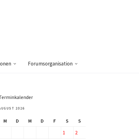
ionen
Forumsorganisation
Terminkalender
AUGUST 2026
M
D
M
D
F
S
S
1
2