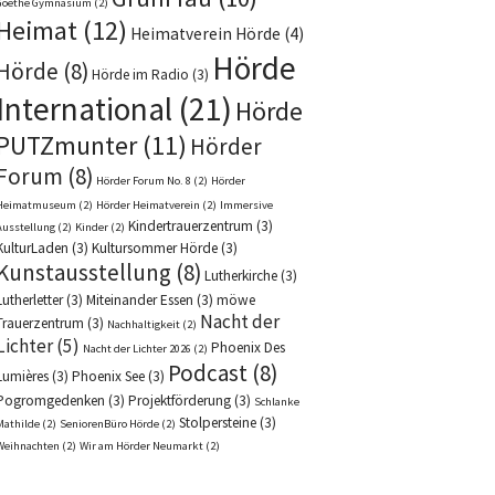
Goethe Gymnasium
(2)
Heimat
(12)
Heimatverein Hörde
(4)
Hörde
Hörde
(8)
Hörde im Radio
(3)
International
(21)
Hörde
PUTZmunter
(11)
Hörder
Forum
(8)
Hörder Forum No. 8
(2)
Hörder
Heimatmuseum
(2)
Hörder Heimatverein
(2)
Immersive
Kindertrauerzentrum
(3)
Ausstellung
(2)
Kinder
(2)
KulturLaden
(3)
Kultursommer Hörde
(3)
Kunstausstellung
(8)
Lutherkirche
(3)
Lutherletter
(3)
Miteinander Essen
(3)
möwe
Nacht der
Trauerzentrum
(3)
Nachhaltigkeit
(2)
Lichter
(5)
Phoenix Des
Nacht der Lichter 2026
(2)
Podcast
(8)
Lumières
(3)
Phoenix See
(3)
Pogromgedenken
(3)
Projektförderung
(3)
Schlanke
Stolpersteine
(3)
Mathilde
(2)
SeniorenBüro Hörde
(2)
Weihnachten
(2)
Wir am Hörder Neumarkt
(2)