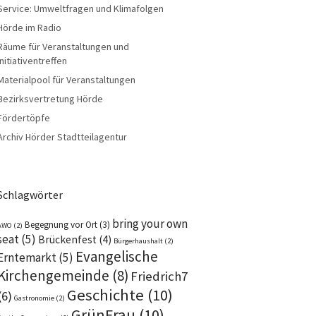
Service: Umweltfragen und Klimafolgen
Hörde im Radio
Räume für Veranstaltungen und
Initiativentreffen
Materialpool für Veranstaltungen
Bezirksvertretung Hörde
Fördertöpfe
Archiv Hörder Stadtteilagentur
Schlagwörter
bring your own
Begegnung vor Ort
(3)
AWO
(2)
seat
(5)
Brückenfest
(4)
Bürgerhaushalt
(2)
Evangelische
Erntemarkt
(5)
Kirchengemeinde
(8)
Friedrich7
Geschichte
(10)
(6)
Gastronomie
(2)
GrünFrau
(10)