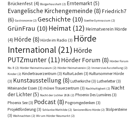
Erntemarkt
(5)
Brückenfest
(4)
Bürgerhaushalt
(2)
Evangelische Kirchengemeinde
(8)
Friedrich7
Geschichte
(10)
(6)
Gastronomie
(2)
Goethe Gymnasium
(2)
Heimat
(12)
GrünFrau
(10)
Heimatverein Hörde
Hörde
Hörde
(8)
(4)
Hörde im Radio
(3)
International
(21)
Hörde
PUTZmunter
(11)
Hörder Forum
(8)
Hörder Forum
No. 8
(2)
Hörder Heimatmuseum
(2)
Hörder Heimatverein
(2)
Immersive Ausstellung
(2)
Kindertrauerzentrum
(3)
KulturLaden
(3)
Kultursommer Hörde
Kinder
(2)
Kunstausstellung
(8)
(3)
Lutherkirche
(3)
Lutherletter
(3)
Nacht
Miteinander Essen
(3)
möwe Trauerzentrum
(3)
Nachhaltigkeit
(2)
der Lichter
(5)
Phoenix Des Lumières
(3)
Nacht der Lichter 2026
(2)
Podcast
(8)
Phoenix See
(3)
Pogromgedenken
(3)
Projektförderung
(3)
Stolpersteine
Schlanke Mathilde
(2)
SeniorenBüro Hörde
(2)
(3)
Weihnachten
(2)
Wir am Hörder Neumarkt
(2)