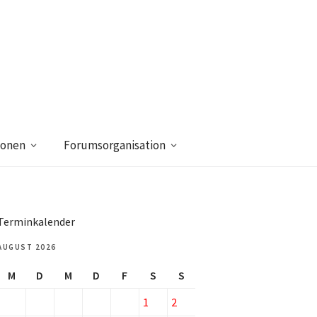
ionen
Forumsorganisation
Terminkalender
AUGUST 2026
M
D
M
D
F
S
S
1
2