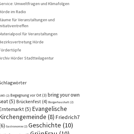
Service: Umweltfragen und Klimafolgen
Hörde im Radio
Räume für Veranstaltungen und
Initiativentreffen
Materialpool für Veranstaltungen
Bezirksvertretung Hörde
Fördertöpfe
Archiv Hörder Stadtteilagentur
Schlagwörter
bring your own
Begegnung vor Ort
(3)
AWO
(2)
seat
(5)
Brückenfest
(4)
Bürgerhaushalt
(2)
Evangelische
Erntemarkt
(5)
Kirchengemeinde
(8)
Friedrich7
Geschichte
(10)
(6)
Gastronomie
(2)
GrünFrau
(10)