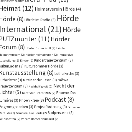
Goethe Gymnasium
(2)
Heimat
(12)
Heimatverein Hörde
(4)
Hörde
Hörde
(8)
Hörde im Radio
(3)
International
(21)
Hörde
PUTZmunter
(11)
Hörder
Forum
(8)
Hörder Forum No. 8
(2)
Hörder
Heimatmuseum
(2)
Hörder Heimatverein
(2)
Immersive
Kindertrauerzentrum
(3)
Ausstellung
(2)
Kinder
(2)
KulturLaden
(3)
Kultursommer Hörde
(3)
Kunstausstellung
(8)
Lutherkirche
(3)
Lutherletter
(3)
Miteinander Essen
(3)
möwe
Nacht der
Trauerzentrum
(3)
Nachhaltigkeit
(2)
Lichter
(5)
Phoenix Des
Nacht der Lichter 2026
(2)
Podcast
(8)
Lumières
(3)
Phoenix See
(3)
Pogromgedenken
(3)
Projektförderung
(3)
Schlanke
Stolpersteine
(3)
Mathilde
(2)
SeniorenBüro Hörde
(2)
Weihnachten
(2)
Wir am Hörder Neumarkt
(2)