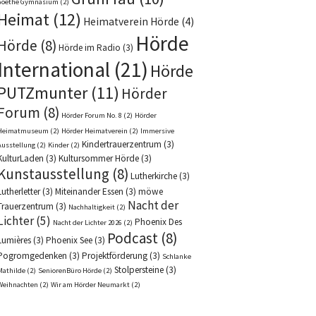
Goethe Gymnasium
(2)
Heimat
(12)
Heimatverein Hörde
(4)
Hörde
Hörde
(8)
Hörde im Radio
(3)
International
(21)
Hörde
PUTZmunter
(11)
Hörder
Forum
(8)
Hörder Forum No. 8
(2)
Hörder
Heimatmuseum
(2)
Hörder Heimatverein
(2)
Immersive
Kindertrauerzentrum
(3)
Ausstellung
(2)
Kinder
(2)
KulturLaden
(3)
Kultursommer Hörde
(3)
Kunstausstellung
(8)
Lutherkirche
(3)
Lutherletter
(3)
Miteinander Essen
(3)
möwe
Nacht der
Trauerzentrum
(3)
Nachhaltigkeit
(2)
Lichter
(5)
Phoenix Des
Nacht der Lichter 2026
(2)
Podcast
(8)
Lumières
(3)
Phoenix See
(3)
Pogromgedenken
(3)
Projektförderung
(3)
Schlanke
Stolpersteine
(3)
Mathilde
(2)
SeniorenBüro Hörde
(2)
Weihnachten
(2)
Wir am Hörder Neumarkt
(2)