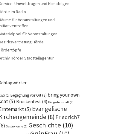
Service: Umweltfragen und Klimafolgen
Hörde im Radio
Räume für Veranstaltungen und
Initiativentreffen
Materialpool für Veranstaltungen
Bezirksvertretung Hörde
Fördertöpfe
Archiv Hörder Stadtteilagentur
Schlagwörter
bring your own
Begegnung vor Ort
(3)
AWO
(2)
seat
(5)
Brückenfest
(4)
Bürgerhaushalt
(2)
Evangelische
Erntemarkt
(5)
Kirchengemeinde
(8)
Friedrich7
Geschichte
(10)
(6)
Gastronomie
(2)
GrünFrau
(10)