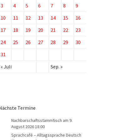
3
4
5
6
7
8
9
10
11
12
13
14
15
16
17
18
19
20
21
22
23
24
25
26
27
28
29
30
31
« Juli
Sep. »
Nächste Termine
Nachbarschaftsstammtisch
am 9.
August 2026 18:00
Sprachcafé – Alltagssprache Deutsch