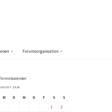
ionen
Forumsorganisation
Terminkalender
AUGUST 2026
M
D
M
D
F
S
S
1
2