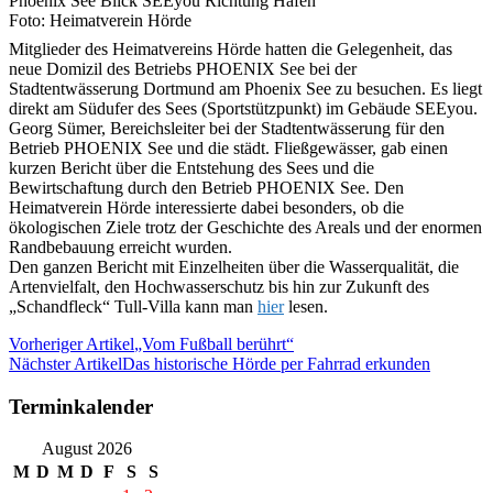
Phoenix See Blick SEEyou Richtung Hafen
Foto: Heimatverein Hörde
Mitglieder des Heimatvereins Hörde hatten die Gelegenheit, das
neue Domizil des Betriebs PHOENIX See bei der
Stadtentwässerung Dortmund am Phoenix See zu besuchen. Es liegt
direkt am Südufer des Sees (Sportstützpunkt) im Gebäude SEEyou.
Georg Sümer, Bereichsleiter bei der Stadtentwässerung für den
Betrieb PHOENIX See und die städt. Fließgewässer, gab einen
kurzen Bericht über die Entstehung des Sees und die
Bewirtschaftung durch den Betrieb PHOENIX See. Den
Heimatverein Hörde interessierte dabei besonders, ob die
ökologischen Ziele trotz der Geschichte des Areals und der enormen
Randbebauung erreicht wurden.
Den ganzen Bericht mit Einzelheiten über die Wasserqualität, die
Artenvielfalt, den Hochwasserschutz bis hin zur Zukunft des
„Schandfleck“ Tull-Villa kann man
hier
lesen.
Vorheriger Artikel
„Vom Fußball berührt“
Nächster Artikel
Das historische Hörde per Fahrrad erkunden
Terminkalender
August 2026
M
D
M
D
F
S
S