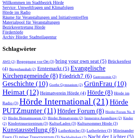
Willkommen im Stadtbezirk Hörde
Service: Umweltfragen und Klimafolgen
Hörde im Radio
Räume für Veranstaltungen und Initiativentreffen
Materialpool für Veranstaltungen
Bezirksvertretung Hörde
Fördertöpfe
Archiv Hörder Stadtteilagentur
Schlagwörter
bring your own seat
(5)
Brückenfest
Begegnung vor Ort
(3)
AWO
(2)
Evangelische
Erntemarkt
(5)
(4)
Bürgerhaushalt
(2)
Kirchengemeinde
(8)
Friedrich7
(6)
Gastronomie
(2)
Geschichte
(10)
GrünFrau
(10)
Goethe Gymnasium
(2)
Heimat
(12)
Hörde
(8)
Heimatverein Hörde
(4)
Hörde im
Hörde International
(21)
Hörde
Radio
(3)
PUTZmunter
(11)
Hörder Forum
(8)
Hörder Forum No. 8
(2)
Hörder Heimatmuseum
(2)
Hörder Heimatverein
(2)
Immersive Ausstellung
(2)
Kinder
Kindertrauerzentrum
(3)
KulturLaden
(3)
Kultursommer Hörde
(3)
(2)
Kunstausstellung
(8)
Lutherkirche
(3)
Lutherletter
(3)
Miteinander
Nacht der Lichter
(5)
Essen
(3)
möwe Trauerzentrum
(3)
Nachhaltigkeit
(2)