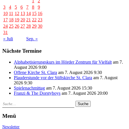
1
2
3
4
5
6
7
8
9
10
11
12
13
14
15
16
17
18
19
20
21
22
23
24
25
26
27
28
29
30
31
« Juli
Sep. »
Nächste Termine
Alphabetisierungskurs im Hörder Zentrum für Vielfalt
am 7.
August 2026 9:00
Offene Kirche St. Clara
am 7. August 2026 9:30
Plauderstunde vor der Stiftskirche St. Clara
am 7. August
2026 9:30
Spielenachmittag
am 7. August 2026 15:30
Franzi & The Dorstyboys
am 7. August 2026 20:00
Suche
Menü
Newsletter