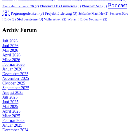
Podcast
Phoenix Des Lumières
(3)
Phoenix See
(3)
Nacht der Lichter 2026
(2)
(8)
Pogromgedenken
(3)
Projektförderung
(3)
Schlanke Mathilde
(2)
SeniorenBüro
Stolpersteine
(3)
Hörde
(2)
Weihnachten
(2)
Wir am Hörder Neumarkt
(2)
Archiv Forum
Juli 2026
Juni 2026
Mai 2026
April 2026
März 2026
Februar 2026
Januar 2026
Dezember 2025
November 2025
Oktober 2025
September 2025
August 2025
Juli 2025
Juni 2025
Mai 2025
April 2025
März 2025
Februar 2025
Januar 2025
Dezember 2024