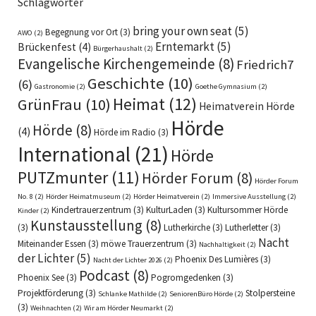
Schlagwörter
bring your own seat
(5)
Begegnung vor Ort
(3)
AWO
(2)
Erntemarkt
(5)
Brückenfest
(4)
Bürgerhaushalt
(2)
Evangelische Kirchengemeinde
(8)
Friedrich7
Geschichte
(10)
(6)
Gastronomie
(2)
Goethe Gymnasium
(2)
Heimat
(12)
GrünFrau
(10)
Heimatverein Hörde
Hörde
Hörde
(8)
(4)
Hörde im Radio
(3)
International
(21)
Hörde
PUTZmunter
(11)
Hörder Forum
(8)
Hörder Forum
No. 8
(2)
Hörder Heimatmuseum
(2)
Hörder Heimatverein
(2)
Immersive Ausstellung
(2)
Kindertrauerzentrum
(3)
KulturLaden
(3)
Kultursommer Hörde
Kinder
(2)
Kunstausstellung
(8)
(3)
Lutherkirche
(3)
Lutherletter
(3)
Nacht
Miteinander Essen
(3)
möwe Trauerzentrum
(3)
Nachhaltigkeit
(2)
der Lichter
(5)
Phoenix Des Lumières
(3)
Nacht der Lichter 2026
(2)
Podcast
(8)
Phoenix See
(3)
Pogromgedenken
(3)
Projektförderung
(3)
Stolpersteine
Schlanke Mathilde
(2)
SeniorenBüro Hörde
(2)
(3)
Weihnachten
(2)
Wir am Hörder Neumarkt
(2)