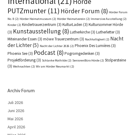
International
(21)
Hörde
PUTZmunter
(11)
Hörder Forum
(8)
Hörder Forum
No. 8
(2)
Hörder Heimatmuseum
(2)
Hörder Heimatverein
(2)
Immersive Ausstellung
(2)
Kindertrauerzentrum
(3)
KulturLaden
(3)
Kultursommer Hörde
Kinder
(2)
Kunstausstellung
(8)
(3)
Lutherkirche
(3)
Lutherletter
(3)
Nacht
Miteinander Essen
(3)
möwe Trauerzentrum
(3)
Nachhaltigkeit
(2)
der Lichter
(5)
Phoenix Des Lumières
(3)
Nacht der Lichter 2026
(2)
Podcast
(8)
Phoenix See
(3)
Pogromgedenken
(3)
Projektförderung
(3)
Stolpersteine
Schlanke Mathilde
(2)
SeniorenBüro Hörde
(2)
(3)
Weihnachten
(2)
Wir am Hörder Neumarkt
(2)
Archiv Forum
Juli 2026
Juni 2026
Mai 2026
April 2026
März 2026