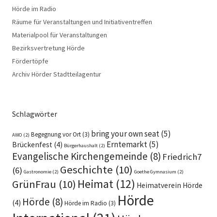
Hörde im Radio
Räume für Veranstaltungen und Initiativentreffen
Materialpool für Veranstaltungen
Bezirksvertretung Hörde
Fördertöpfe
Archiv Hörder Stadtteilagentur
Schlagwörter
bring your own seat
(5)
Begegnung vor Ort
(3)
AWO
(2)
Erntemarkt
(5)
Brückenfest
(4)
Bürgerhaushalt
(2)
Evangelische Kirchengemeinde
(8)
Friedrich7
Geschichte
(10)
(6)
Gastronomie
(2)
Goethe Gymnasium
(2)
Heimat
(12)
GrünFrau
(10)
Heimatverein Hörde
Hörde
Hörde
(8)
(4)
Hörde im Radio
(3)