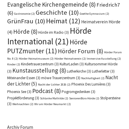
Evangelische Kirchengemeinde
(8)
Friedrich7
Geschichte
(10)
(6)
Gastronomie
(2)
Goethe Gymnasium
(2)
Heimat
(12)
GrünFrau
(10)
Heimatverein Hörde
Hörde
Hörde
(8)
(4)
Hörde im Radio
(3)
International
(21)
Hörde
PUTZmunter
(11)
Hörder Forum
(8)
Hörder Forum
No. 8
(2)
Hörder Heimatmuseum
(2)
Hörder Heimatverein
(2)
Immersive Ausstellung
(2)
Kindertrauerzentrum
(3)
KulturLaden
(3)
Kultursommer Hörde
Kinder
(2)
Kunstausstellung
(8)
(3)
Lutherkirche
(3)
Lutherletter
(3)
Nacht
Miteinander Essen
(3)
möwe Trauerzentrum
(3)
Nachhaltigkeit
(2)
der Lichter
(5)
Phoenix Des Lumières
(3)
Nacht der Lichter 2026
(2)
Podcast
(8)
Phoenix See
(3)
Pogromgedenken
(3)
Projektförderung
(3)
Stolpersteine
Schlanke Mathilde
(2)
SeniorenBüro Hörde
(2)
(3)
Weihnachten
(2)
Wir am Hörder Neumarkt
(2)
Archiv Forum