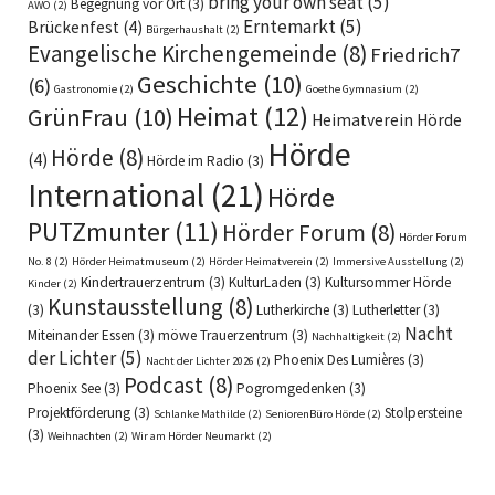
bring your own seat
(5)
Begegnung vor Ort
(3)
AWO
(2)
Erntemarkt
(5)
Brückenfest
(4)
Bürgerhaushalt
(2)
Evangelische Kirchengemeinde
(8)
Friedrich7
Geschichte
(10)
(6)
Gastronomie
(2)
Goethe Gymnasium
(2)
Heimat
(12)
GrünFrau
(10)
Heimatverein Hörde
Hörde
Hörde
(8)
(4)
Hörde im Radio
(3)
International
(21)
Hörde
PUTZmunter
(11)
Hörder Forum
(8)
Hörder Forum
No. 8
(2)
Hörder Heimatmuseum
(2)
Hörder Heimatverein
(2)
Immersive Ausstellung
(2)
Kindertrauerzentrum
(3)
KulturLaden
(3)
Kultursommer Hörde
Kinder
(2)
Kunstausstellung
(8)
(3)
Lutherkirche
(3)
Lutherletter
(3)
Nacht
Miteinander Essen
(3)
möwe Trauerzentrum
(3)
Nachhaltigkeit
(2)
der Lichter
(5)
Phoenix Des Lumières
(3)
Nacht der Lichter 2026
(2)
Podcast
(8)
Phoenix See
(3)
Pogromgedenken
(3)
Projektförderung
(3)
Stolpersteine
Schlanke Mathilde
(2)
SeniorenBüro Hörde
(2)
(3)
Weihnachten
(2)
Wir am Hörder Neumarkt
(2)