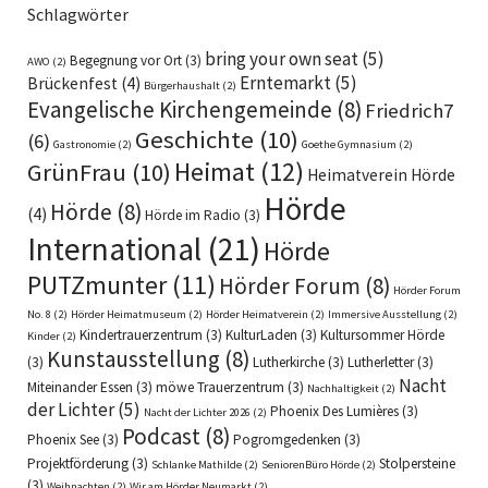
Schlagwörter
bring your own seat
(5)
Begegnung vor Ort
(3)
AWO
(2)
Erntemarkt
(5)
Brückenfest
(4)
Bürgerhaushalt
(2)
Evangelische Kirchengemeinde
(8)
Friedrich7
Geschichte
(10)
(6)
Gastronomie
(2)
Goethe Gymnasium
(2)
Heimat
(12)
GrünFrau
(10)
Heimatverein Hörde
Hörde
Hörde
(8)
(4)
Hörde im Radio
(3)
International
(21)
Hörde
PUTZmunter
(11)
Hörder Forum
(8)
Hörder Forum
No. 8
(2)
Hörder Heimatmuseum
(2)
Hörder Heimatverein
(2)
Immersive Ausstellung
(2)
Kindertrauerzentrum
(3)
KulturLaden
(3)
Kultursommer Hörde
Kinder
(2)
Kunstausstellung
(8)
(3)
Lutherkirche
(3)
Lutherletter
(3)
Nacht
Miteinander Essen
(3)
möwe Trauerzentrum
(3)
Nachhaltigkeit
(2)
der Lichter
(5)
Phoenix Des Lumières
(3)
Nacht der Lichter 2026
(2)
Podcast
(8)
Phoenix See
(3)
Pogromgedenken
(3)
Projektförderung
(3)
Stolpersteine
Schlanke Mathilde
(2)
SeniorenBüro Hörde
(2)
(3)
Weihnachten
(2)
Wir am Hörder Neumarkt
(2)