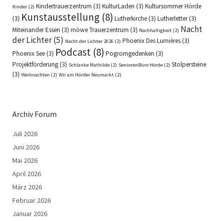
Kindertrauerzentrum
(3)
KulturLaden
(3)
Kultursommer Hörde
Kinder
(2)
Kunstausstellung
(8)
(3)
Lutherkirche
(3)
Lutherletter
(3)
Nacht
Miteinander Essen
(3)
möwe Trauerzentrum
(3)
Nachhaltigkeit
(2)
der Lichter
(5)
Phoenix Des Lumières
(3)
Nacht der Lichter 2026
(2)
Podcast
(8)
Phoenix See
(3)
Pogromgedenken
(3)
Projektförderung
(3)
Stolpersteine
Schlanke Mathilde
(2)
SeniorenBüro Hörde
(2)
(3)
Weihnachten
(2)
Wir am Hörder Neumarkt
(2)
Archiv Forum
Juli 2026
Juni 2026
Mai 2026
April 2026
März 2026
Februar 2026
Januar 2026