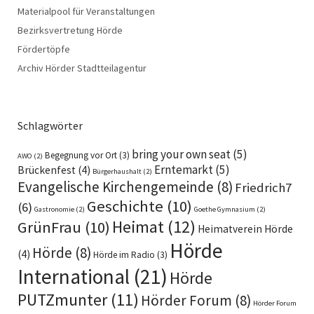
Materialpool für Veranstaltungen
Bezirksvertretung Hörde
Fördertöpfe
Archiv Hörder Stadtteilagentur
Schlagwörter
bring your own seat
(5)
Begegnung vor Ort
(3)
AWO
(2)
Erntemarkt
(5)
Brückenfest
(4)
Bürgerhaushalt
(2)
Evangelische Kirchengemeinde
(8)
Friedrich7
Geschichte
(10)
(6)
Gastronomie
(2)
Goethe Gymnasium
(2)
Heimat
(12)
GrünFrau
(10)
Heimatverein Hörde
Hörde
Hörde
(8)
(4)
Hörde im Radio
(3)
International
(21)
Hörde
PUTZmunter
(11)
Hörder Forum
(8)
Hörder Forum