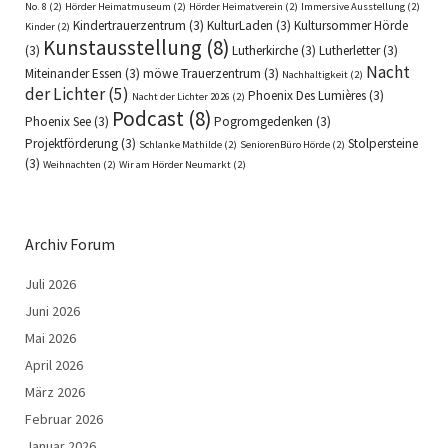
No. 8
(2)
Hörder Heimatmuseum
(2)
Hörder Heimatverein
(2)
Immersive Ausstellung
(2)
Kindertrauerzentrum
(3)
KulturLaden
(3)
Kultursommer Hörde
Kinder
(2)
Kunstausstellung
(8)
(3)
Lutherkirche
(3)
Lutherletter
(3)
Nacht
Miteinander Essen
(3)
möwe Trauerzentrum
(3)
Nachhaltigkeit
(2)
der Lichter
(5)
Phoenix Des Lumières
(3)
Nacht der Lichter 2026
(2)
Podcast
(8)
Phoenix See
(3)
Pogromgedenken
(3)
Projektförderung
(3)
Stolpersteine
Schlanke Mathilde
(2)
SeniorenBüro Hörde
(2)
(3)
Weihnachten
(2)
Wir am Hörder Neumarkt
(2)
Archiv Forum
Juli 2026
Juni 2026
Mai 2026
April 2026
März 2026
Februar 2026
Januar 2026