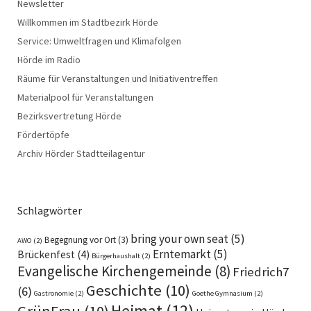
Newsletter
Willkommen im Stadtbezirk Hörde
Service: Umweltfragen und Klimafolgen
Hörde im Radio
Räume für Veranstaltungen und Initiativentreffen
Materialpool für Veranstaltungen
Bezirksvertretung Hörde
Fördertöpfe
Archiv Hörder Stadtteilagentur
Schlagwörter
bring your own seat
(5)
Begegnung vor Ort
(3)
AWO
(2)
Erntemarkt
(5)
Brückenfest
(4)
Bürgerhaushalt
(2)
Evangelische Kirchengemeinde
(8)
Friedrich7
Geschichte
(10)
(6)
Gastronomie
(2)
Goethe Gymnasium
(2)
Heimat
(12)
GrünFrau
(10)