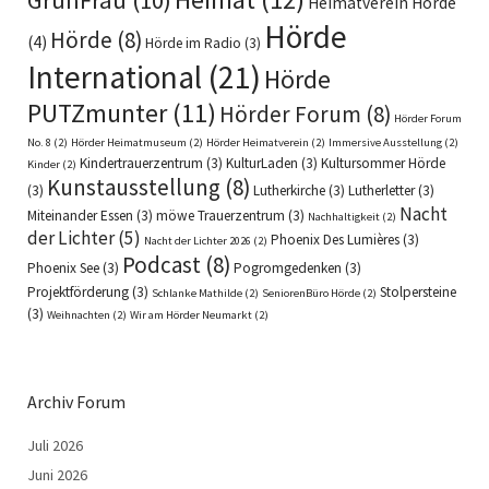
Heimatverein Hörde
Hörde
Hörde
(8)
(4)
Hörde im Radio
(3)
International
(21)
Hörde
PUTZmunter
(11)
Hörder Forum
(8)
Hörder Forum
No. 8
(2)
Hörder Heimatmuseum
(2)
Hörder Heimatverein
(2)
Immersive Ausstellung
(2)
Kindertrauerzentrum
(3)
KulturLaden
(3)
Kultursommer Hörde
Kinder
(2)
Kunstausstellung
(8)
(3)
Lutherkirche
(3)
Lutherletter
(3)
Nacht
Miteinander Essen
(3)
möwe Trauerzentrum
(3)
Nachhaltigkeit
(2)
der Lichter
(5)
Phoenix Des Lumières
(3)
Nacht der Lichter 2026
(2)
Podcast
(8)
Phoenix See
(3)
Pogromgedenken
(3)
Projektförderung
(3)
Stolpersteine
Schlanke Mathilde
(2)
SeniorenBüro Hörde
(2)
(3)
Weihnachten
(2)
Wir am Hörder Neumarkt
(2)
Archiv Forum
Juli 2026
Juni 2026