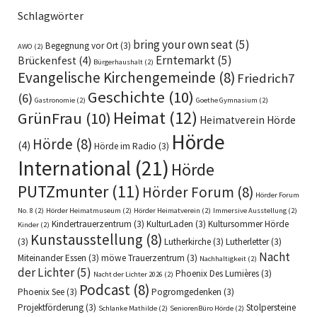
Schlagwörter
bring your own seat
(5)
Begegnung vor Ort
(3)
AWO
(2)
Erntemarkt
(5)
Brückenfest
(4)
Bürgerhaushalt
(2)
Evangelische Kirchengemeinde
(8)
Friedrich7
Geschichte
(10)
(6)
Gastronomie
(2)
Goethe Gymnasium
(2)
Heimat
(12)
GrünFrau
(10)
Heimatverein Hörde
Hörde
Hörde
(8)
(4)
Hörde im Radio
(3)
International
(21)
Hörde
PUTZmunter
(11)
Hörder Forum
(8)
Hörder Forum
No. 8
(2)
Hörder Heimatmuseum
(2)
Hörder Heimatverein
(2)
Immersive Ausstellung
(2)
Kindertrauerzentrum
(3)
KulturLaden
(3)
Kultursommer Hörde
Kinder
(2)
Kunstausstellung
(8)
(3)
Lutherkirche
(3)
Lutherletter
(3)
Nacht
Miteinander Essen
(3)
möwe Trauerzentrum
(3)
Nachhaltigkeit
(2)
der Lichter
(5)
Phoenix Des Lumières
(3)
Nacht der Lichter 2026
(2)
Podcast
(8)
Phoenix See
(3)
Pogromgedenken
(3)
Projektförderung
(3)
Stolpersteine
Schlanke Mathilde
(2)
SeniorenBüro Hörde
(2)