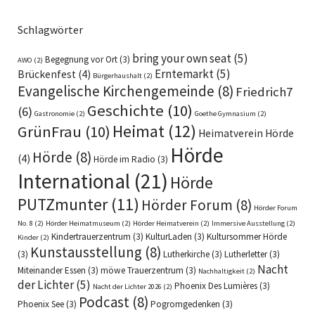
Schlagwörter
bring your own seat
(5)
Begegnung vor Ort
(3)
AWO
(2)
Erntemarkt
(5)
Brückenfest
(4)
Bürgerhaushalt
(2)
Evangelische Kirchengemeinde
(8)
Friedrich7
Geschichte
(10)
(6)
Gastronomie
(2)
Goethe Gymnasium
(2)
Heimat
(12)
GrünFrau
(10)
Heimatverein Hörde
Hörde
Hörde
(8)
(4)
Hörde im Radio
(3)
International
(21)
Hörde
PUTZmunter
(11)
Hörder Forum
(8)
Hörder Forum
No. 8
(2)
Hörder Heimatmuseum
(2)
Hörder Heimatverein
(2)
Immersive Ausstellung
(2)
Kindertrauerzentrum
(3)
KulturLaden
(3)
Kultursommer Hörde
Kinder
(2)
Kunstausstellung
(8)
(3)
Lutherkirche
(3)
Lutherletter
(3)
Nacht
Miteinander Essen
(3)
möwe Trauerzentrum
(3)
Nachhaltigkeit
(2)
der Lichter
(5)
Phoenix Des Lumières
(3)
Nacht der Lichter 2026
(2)
Podcast
(8)
Phoenix See
(3)
Pogromgedenken
(3)