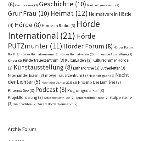
Geschichte
(10)
(6)
Gastronomie
(2)
Goethe Gymnasium
(2)
Heimat
(12)
GrünFrau
(10)
Heimatverein Hörde
Hörde
Hörde
(8)
(4)
Hörde im Radio
(3)
International
(21)
Hörde
PUTZmunter
(11)
Hörder Forum
(8)
Hörder Forum
No. 8
(2)
Hörder Heimatmuseum
(2)
Hörder Heimatverein
(2)
Immersive Ausstellung
(2)
Kindertrauerzentrum
(3)
KulturLaden
(3)
Kultursommer Hörde
Kinder
(2)
Kunstausstellung
(8)
(3)
Lutherkirche
(3)
Lutherletter
(3)
Nacht
Miteinander Essen
(3)
möwe Trauerzentrum
(3)
Nachhaltigkeit
(2)
der Lichter
(5)
Phoenix Des Lumières
(3)
Nacht der Lichter 2026
(2)
Podcast
(8)
Phoenix See
(3)
Pogromgedenken
(3)
Projektförderung
(3)
Stolpersteine
Schlanke Mathilde
(2)
SeniorenBüro Hörde
(2)
(3)
Weihnachten
(2)
Wir am Hörder Neumarkt
(2)
Archiv Forum