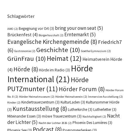
Schlagwörter
bring your own seat
(5)
Begegnung vor Ort
(3)
AWO
(2)
Erntemarkt
(5)
Brückenfest
(4)
Bürgerhaushalt
(2)
Evangelische Kirchengemeinde
(8)
Friedrich7
Geschichte
(10)
(6)
Gastronomie
(2)
Goethe Gymnasium
(2)
Heimat
(12)
GrünFrau
(10)
Heimatverein Hörde
Hörde
Hörde
(8)
(4)
Hörde im Radio
(3)
International
(21)
Hörde
PUTZmunter
(11)
Hörder Forum
(8)
Hörder Forum
No. 8
(2)
Hörder Heimatmuseum
(2)
Hörder Heimatverein
(2)
Immersive Ausstellung
(2)
Kindertrauerzentrum
(3)
KulturLaden
(3)
Kultursommer Hörde
Kinder
(2)
Kunstausstellung
(8)
(3)
Lutherkirche
(3)
Lutherletter
(3)
Nacht
Miteinander Essen
(3)
möwe Trauerzentrum
(3)
Nachhaltigkeit
(2)
der Lichter
(5)
Phoenix Des Lumières
(3)
Nacht der Lichter 2026
(2)
Podcast
(8)
Phoenix See
(3)
Pogromgedenken
(3)