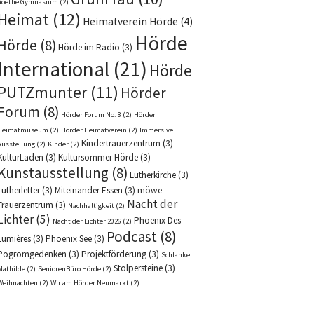
Goethe Gymnasium
(2)
Heimat
(12)
Heimatverein Hörde
(4)
Hörde
Hörde
(8)
Hörde im Radio
(3)
International
(21)
Hörde
PUTZmunter
(11)
Hörder
Forum
(8)
Hörder Forum No. 8
(2)
Hörder
Heimatmuseum
(2)
Hörder Heimatverein
(2)
Immersive
Kindertrauerzentrum
(3)
Ausstellung
(2)
Kinder
(2)
KulturLaden
(3)
Kultursommer Hörde
(3)
Kunstausstellung
(8)
Lutherkirche
(3)
Lutherletter
(3)
Miteinander Essen
(3)
möwe
Nacht der
Trauerzentrum
(3)
Nachhaltigkeit
(2)
Lichter
(5)
Phoenix Des
Nacht der Lichter 2026
(2)
Podcast
(8)
Lumières
(3)
Phoenix See
(3)
Pogromgedenken
(3)
Projektförderung
(3)
Schlanke
Stolpersteine
(3)
Mathilde
(2)
SeniorenBüro Hörde
(2)
Weihnachten
(2)
Wir am Hörder Neumarkt
(2)