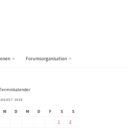
ionen
Forumsorganisation
Terminkalender
AUGUST 2026
M
D
M
D
F
S
S
1
2