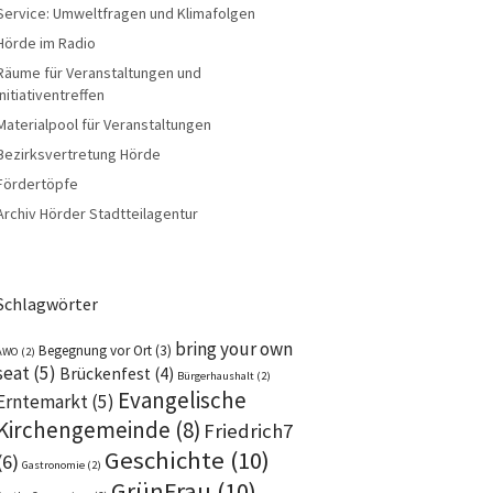
Service: Umweltfragen und Klimafolgen
Hörde im Radio
Räume für Veranstaltungen und
Initiativentreffen
Materialpool für Veranstaltungen
Bezirksvertretung Hörde
Fördertöpfe
Archiv Hörder Stadtteilagentur
Schlagwörter
bring your own
Begegnung vor Ort
(3)
AWO
(2)
seat
(5)
Brückenfest
(4)
Bürgerhaushalt
(2)
Evangelische
Erntemarkt
(5)
Kirchengemeinde
(8)
Friedrich7
Geschichte
(10)
(6)
Gastronomie
(2)
GrünFrau
(10)