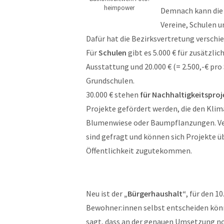
heimpower
Demnach kann die 
Vereine, Schulen u
Dafür hat die Bezirksvertretung versc
Für
Schulen
gibt es 5.000 € für zusätzlic
Ausstattung und 20.000 € (= 2.500,-€ pr
Grundschulen.
30.000 € stehen
für Nachhaltigkeitsproj
Projekte gefördert werden, die den Klim
Blumenwiese oder Baumpflanzungen. Ver
sind gefragt und können sich Projekte üb
Öffentlichkeit zugutekommen.
Neu ist der
„Bürgerhaushalt“
, für den 1
Bewohner:innen selbst entscheiden könn
sagt, dass an der genauen Umsetzung no