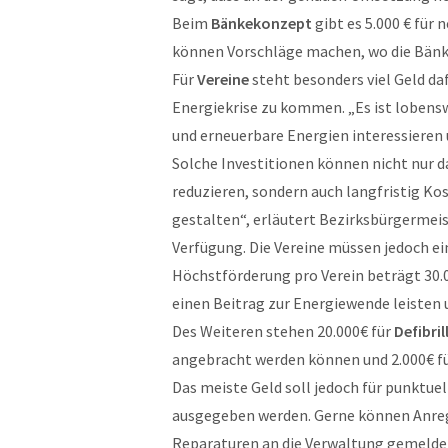
Beim
Bänkekonzept
gibt es 5.000 € für
können Vorschläge machen, wo die Bänke
Für
Vereine
steht besonders viel Geld daf
Energiekrise zu kommen. „Es ist lobens
und erneuerbare Energien interessieren u
Solche Investitionen können nicht nur 
reduzieren, sondern auch langfristig Ko
gestalten“, erläutert Bezirksbürgermeis
Verfügung. Die Vereine müssen jedoch ei
Höchstförderung pro Verein beträgt 30.00
einen Beitrag zur Energiewende leisten 
Des Weiteren stehen 20.000€ für
Defibri
angebracht werden können und 2.000€ fü
Das meiste Geld soll jedoch für punktu
ausgegeben werden. Gerne können Anre
Reparaturen an die Verwaltung gemelde