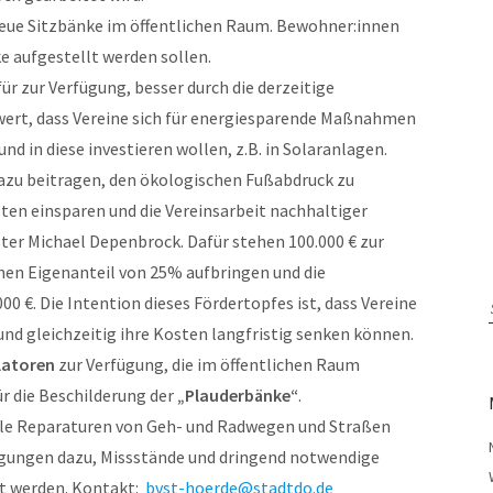
 neue Sitzbänke im öffentlichen Raum. Bewohner:innen
 aufgestellt werden sollen.
ür zur Verfügung, besser durch die derzeitige
wert, dass Vereine sich für energiesparende Maßnahmen
nd in diese investieren wollen, z.B. in Solaranlagen.
dazu beitragen, den ökologischen Fußabdruck zu
sten einsparen und die Vereinsarbeit nachhaltiger
ter Michael Depenbrock. Dafür stehen 100.000 € zur
nen Eigenanteil von 25% aufbringen und die
0 €. Die Intention dieses Fördertopfes ist, dass Vereine
und gleichzeitig ihre Kosten langfristig senken können.
llatoren
zur Verfügung, die im öffentlichen Raum
r die Beschilderung der
„Plauderbänke“
.
elle Reparaturen von Geh- und Radwegen und Straßen
gungen dazu, Missstände und dringend notwendige
t werden. Kontakt:
bvst-hoerde@stadtdo.de