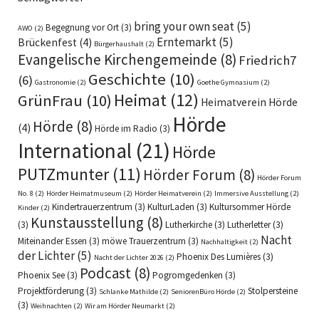
bring your own seat
(5)
Begegnung vor Ort
(3)
AWO
(2)
Erntemarkt
(5)
Brückenfest
(4)
Bürgerhaushalt
(2)
Evangelische Kirchengemeinde
(8)
Friedrich7
Geschichte
(10)
(6)
Gastronomie
(2)
Goethe Gymnasium
(2)
Heimat
(12)
GrünFrau
(10)
Heimatverein Hörde
Hörde
Hörde
(8)
(4)
Hörde im Radio
(3)
International
(21)
Hörde
PUTZmunter
(11)
Hörder Forum
(8)
Hörder Forum
No. 8
(2)
Hörder Heimatmuseum
(2)
Hörder Heimatverein
(2)
Immersive Ausstellung
(2)
Kindertrauerzentrum
(3)
KulturLaden
(3)
Kultursommer Hörde
Kinder
(2)
Kunstausstellung
(8)
(3)
Lutherkirche
(3)
Lutherletter
(3)
Nacht
Miteinander Essen
(3)
möwe Trauerzentrum
(3)
Nachhaltigkeit
(2)
der Lichter
(5)
Phoenix Des Lumières
(3)
Nacht der Lichter 2026
(2)
Podcast
(8)
Phoenix See
(3)
Pogromgedenken
(3)
Projektförderung
(3)
Stolpersteine
Schlanke Mathilde
(2)
SeniorenBüro Hörde
(2)
(3)
Weihnachten
(2)
Wir am Hörder Neumarkt
(2)