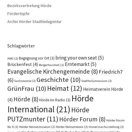
Bezirksvertretung Hörde
Fördertöpfe
Archiv Hörder Stadtteilagentur
Schlagwörter
bring your own seat
(5)
Begegnung vor Ort
(3)
AWO
(2)
Erntemarkt
(5)
Brückenfest
(4)
Bürgerhaushalt
(2)
Evangelische Kirchengemeinde
(8)
Friedrich7
Geschichte
(10)
(6)
Gastronomie
(2)
Goethe Gymnasium
(2)
Heimat
(12)
GrünFrau
(10)
Heimatverein Hörde
Hörde
Hörde
(8)
(4)
Hörde im Radio
(3)
International
(21)
Hörde
PUTZmunter
(11)
Hörder Forum
(8)
Hörder Forum
No. 8
(2)
Hörder Heimatmuseum
(2)
Hörder Heimatverein
(2)
Immersive Ausstellung
(2)