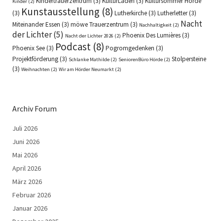
Kindertrauerzentrum
(3)
KulturLaden
(3)
Kultursommer Hörde
Kinder
(2)
Kunstausstellung
(8)
(3)
Lutherkirche
(3)
Lutherletter
(3)
Nacht
Miteinander Essen
(3)
möwe Trauerzentrum
(3)
Nachhaltigkeit
(2)
der Lichter
(5)
Phoenix Des Lumières
(3)
Nacht der Lichter 2026
(2)
Podcast
(8)
Phoenix See
(3)
Pogromgedenken
(3)
Projektförderung
(3)
Stolpersteine
Schlanke Mathilde
(2)
SeniorenBüro Hörde
(2)
(3)
Weihnachten
(2)
Wir am Hörder Neumarkt
(2)
Archiv Forum
Juli 2026
Juni 2026
Mai 2026
April 2026
März 2026
Februar 2026
Januar 2026