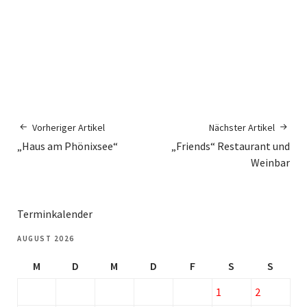
Vorheriger Artikel
Nächster Artikel
„Haus am Phönixsee“
„Friends“ Restaurant und
Weinbar
Terminkalender
AUGUST 2026
M
D
M
D
F
S
S
1
2