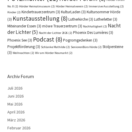
No. 8
(2)
Hörder Heimatmuseum
(2)
Hörder Heimatverein
(2)
Immersive Ausstellung
(2)
Kindertrauerzentrum
(3)
KulturLaden
(3)
Kultursommer Hörde
Kinder
(2)
Kunstausstellung
(8)
(3)
Lutherkirche
(3)
Lutherletter
(3)
Nacht
Miteinander Essen
(3)
möwe Trauerzentrum
(3)
Nachhaltigkeit
(2)
der Lichter
(5)
Phoenix Des Lumières
(3)
Nacht der Lichter 2026
(2)
Podcast
(8)
Phoenix See
(3)
Pogromgedenken
(3)
Projektförderung
(3)
Stolpersteine
Schlanke Mathilde
(2)
SeniorenBüro Hörde
(2)
(3)
Weihnachten
(2)
Wir am Hörder Neumarkt
(2)
Archiv Forum
Juli 2026
Juni 2026
Mai 2026
April 2026
März 2026
Februar 2026