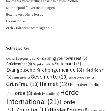
Räume für Veranstaltungen und Initiativentreffen
Materialpool für Veranstaltungen
Bezirksvertretung Hörde
Fördertöpfe
Archiv Hörder Stadtteilagentur
Schlagwörter
bring your own seat
(5)
Begegnung vor Ort
(3)
AWO
(2)
Erntemarkt
(5)
Brückenfest
(4)
Bürgerhaushalt
(2)
Evangelische Kirchengemeinde
(8)
Friedrich7
Geschichte
(10)
(6)
Gastronomie
(2)
Goethe Gymnasium
(2)
Heimat
(12)
GrünFrau
(10)
Heimatverein Hörde
Hörde
Hörde
(8)
(4)
Hörde im Radio
(3)
International
(21)
Hörde
PUTZmunter
(11)
Hörder Forum
(8)
Hörder Forum