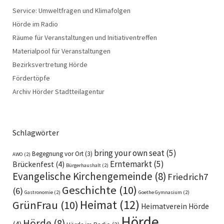
Service: Umweltfragen und Klimafolgen
Hörde im Radio
Räume für Veranstaltungen und Initiativentreffen
Materialpool für Veranstaltungen
Bezirksvertretung Hörde
Fördertöpfe
Archiv Hörder Stadtteilagentur
Schlagwörter
bring your own seat
(5)
Begegnung vor Ort
(3)
AWO
(2)
Erntemarkt
(5)
Brückenfest
(4)
Bürgerhaushalt
(2)
Evangelische Kirchengemeinde
(8)
Friedrich7
Geschichte
(10)
(6)
Gastronomie
(2)
Goethe Gymnasium
(2)
Heimat
(12)
GrünFrau
(10)
Heimatverein Hörde
Hörde
Hörde
(8)