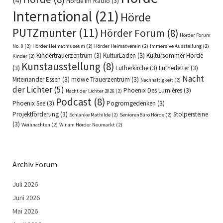
(4)
Hörde im Radio
(3)
International
(21)
Hörde
PUTZmunter
(11)
Hörder Forum
(8)
Hörder Forum
No. 8
(2)
Hörder Heimatmuseum
(2)
Hörder Heimatverein
(2)
Immersive Ausstellung
(2)
Kindertrauerzentrum
(3)
KulturLaden
(3)
Kultursommer Hörde
Kinder
(2)
Kunstausstellung
(8)
(3)
Lutherkirche
(3)
Lutherletter
(3)
Nacht
Miteinander Essen
(3)
möwe Trauerzentrum
(3)
Nachhaltigkeit
(2)
der Lichter
(5)
Phoenix Des Lumières
(3)
Nacht der Lichter 2026
(2)
Podcast
(8)
Phoenix See
(3)
Pogromgedenken
(3)
Projektförderung
(3)
Stolpersteine
Schlanke Mathilde
(2)
SeniorenBüro Hörde
(2)
(3)
Weihnachten
(2)
Wir am Hörder Neumarkt
(2)
Archiv Forum
Juli 2026
Juni 2026
Mai 2026