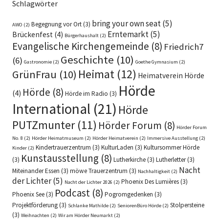
Schlagwörter
bring your own seat
(5)
Begegnung vor Ort
(3)
AWO
(2)
Erntemarkt
(5)
Brückenfest
(4)
Bürgerhaushalt
(2)
Evangelische Kirchengemeinde
(8)
Friedrich7
Geschichte
(10)
(6)
Gastronomie
(2)
Goethe Gymnasium
(2)
Heimat
(12)
GrünFrau
(10)
Heimatverein Hörde
Hörde
Hörde
(8)
(4)
Hörde im Radio
(3)
International
(21)
Hörde
PUTZmunter
(11)
Hörder Forum
(8)
Hörder Forum
No. 8
(2)
Hörder Heimatmuseum
(2)
Hörder Heimatverein
(2)
Immersive Ausstellung
(2)
Kindertrauerzentrum
(3)
KulturLaden
(3)
Kultursommer Hörde
Kinder
(2)
Kunstausstellung
(8)
(3)
Lutherkirche
(3)
Lutherletter
(3)
Nacht
Miteinander Essen
(3)
möwe Trauerzentrum
(3)
Nachhaltigkeit
(2)
der Lichter
(5)
Phoenix Des Lumières
(3)
Nacht der Lichter 2026
(2)
Podcast
(8)
Phoenix See
(3)
Pogromgedenken
(3)
Projektförderung
(3)
Stolpersteine
Schlanke Mathilde
(2)
SeniorenBüro Hörde
(2)
(3)
Weihnachten
(2)
Wir am Hörder Neumarkt
(2)