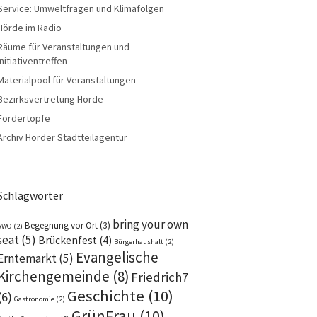
Service: Umweltfragen und Klimafolgen
Hörde im Radio
Räume für Veranstaltungen und
Initiativentreffen
Materialpool für Veranstaltungen
Bezirksvertretung Hörde
Fördertöpfe
Archiv Hörder Stadtteilagentur
Schlagwörter
bring your own
Begegnung vor Ort
(3)
AWO
(2)
seat
(5)
Brückenfest
(4)
Bürgerhaushalt
(2)
Evangelische
Erntemarkt
(5)
Kirchengemeinde
(8)
Friedrich7
Geschichte
(10)
(6)
Gastronomie
(2)
GrünFrau
(10)