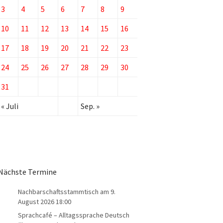
3
4
5
6
7
8
9
10
11
12
13
14
15
16
17
18
19
20
21
22
23
24
25
26
27
28
29
30
31
« Juli
Sep. »
Nächste Termine
Nachbarschaftsstammtisch
am 9.
August 2026 18:00
Sprachcafé – Alltagssprache Deutsch