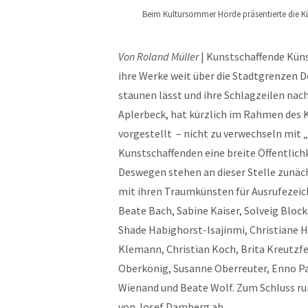
Beim Kultursommer Hörde präsentierte die Kü
Von Roland Müller
| Kunstschaffende Küns
ihre Werke weit über die Stadtgrenzen 
staunen lässt und ihre Schlagzeilen nach
Aplerbeck, hat kürzlich im Rahmen des 
vorgestellt – nicht zu verwechseln mit 
Kunstschaffenden eine breite Öffentlich
Deswegen stehen an dieser Stelle zunäch
mit ihren Traumkünsten für Ausrufezeic
Beate Bach, Sabine Kaiser, Solveig Bloc
Shade Habighorst-Isajinmi, Christiane H
Klemann, Christian Koch, Brita Kreutzfe
Oberkönig, Susanne Oberreuter, Enno Pa
Wienand und Beate Wolf. Zum Schluss r
von Josef Damberg ab.