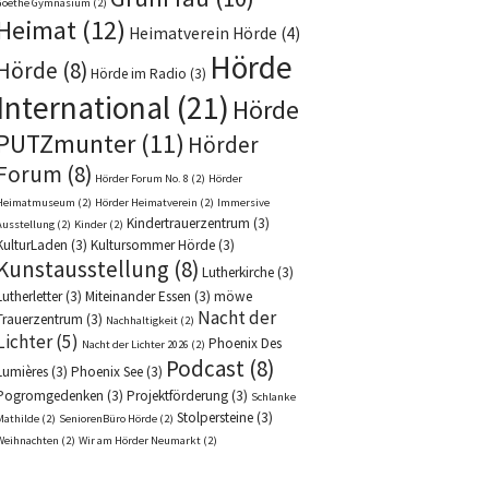
Goethe Gymnasium
(2)
Heimat
(12)
Heimatverein Hörde
(4)
Hörde
Hörde
(8)
Hörde im Radio
(3)
International
(21)
Hörde
PUTZmunter
(11)
Hörder
Forum
(8)
Hörder Forum No. 8
(2)
Hörder
Heimatmuseum
(2)
Hörder Heimatverein
(2)
Immersive
Kindertrauerzentrum
(3)
Ausstellung
(2)
Kinder
(2)
KulturLaden
(3)
Kultursommer Hörde
(3)
Kunstausstellung
(8)
Lutherkirche
(3)
Lutherletter
(3)
Miteinander Essen
(3)
möwe
Nacht der
Trauerzentrum
(3)
Nachhaltigkeit
(2)
Lichter
(5)
Phoenix Des
Nacht der Lichter 2026
(2)
Podcast
(8)
Lumières
(3)
Phoenix See
(3)
Pogromgedenken
(3)
Projektförderung
(3)
Schlanke
Stolpersteine
(3)
Mathilde
(2)
SeniorenBüro Hörde
(2)
Weihnachten
(2)
Wir am Hörder Neumarkt
(2)