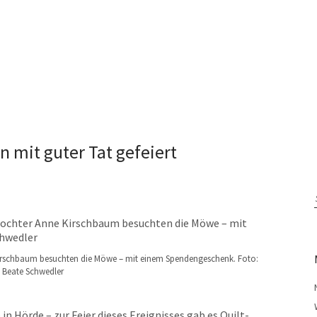
n mit guter Tat gefeiert
Kirschbaum besuchten die Möwe – mit einem Spendengeschenk. Foto:
Beate Schwedler
in Hörde – zur Feier dieses Ereignisses gab es Quilt-