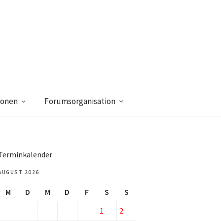
ionen
Forumsorganisation
Terminkalender
AUGUST 2026
M
D
M
D
F
S
S
1
2