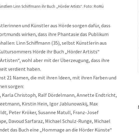
nstlern Linn Schiffmann ihr Buch „Hörder Artists“. Foto: RoMü
tlerinnen und Künstler aus Hörde sorgen dafür, dass
Dortmunds wirken, dass ihre Phantasie das Publikum
hallen: Linn Schiffmann (35), selbst Künstlerin aus
Kultursommers Hörde ihr Buch „Hörder Artists“
„Artisten“, wohl aber mit der Überzeugung, dass ihre
keit verdient haben.
st 21 Namen, die mit ihren Ideen, mit ihren Farben und
hen sorgen:
k, Karla Christoph, Ralf Dördelmann, Annette Endtricht,
eetmann, Kirstin Hein, Igor Jablunowskij, Max
ldt, Peter Kröker, Susanne Matull, Franz-Josef
pe, Davoud Sarfaraz, Michael Schulz-Runge, Michael
undet das Buch eine „Hommage an die Hörder Künste“