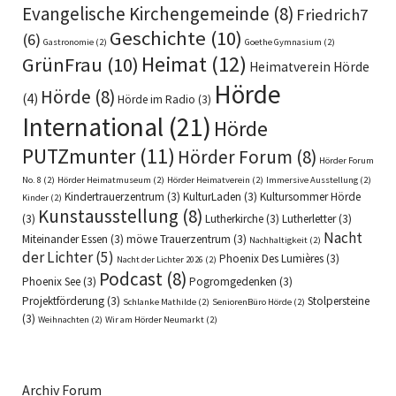
Evangelische Kirchengemeinde
(8)
Friedrich7
Geschichte
(10)
(6)
Gastronomie
(2)
Goethe Gymnasium
(2)
Heimat
(12)
GrünFrau
(10)
Heimatverein Hörde
Hörde
Hörde
(8)
(4)
Hörde im Radio
(3)
International
(21)
Hörde
PUTZmunter
(11)
Hörder Forum
(8)
Hörder Forum
No. 8
(2)
Hörder Heimatmuseum
(2)
Hörder Heimatverein
(2)
Immersive Ausstellung
(2)
Kindertrauerzentrum
(3)
KulturLaden
(3)
Kultursommer Hörde
Kinder
(2)
Kunstausstellung
(8)
(3)
Lutherkirche
(3)
Lutherletter
(3)
Nacht
Miteinander Essen
(3)
möwe Trauerzentrum
(3)
Nachhaltigkeit
(2)
der Lichter
(5)
Phoenix Des Lumières
(3)
Nacht der Lichter 2026
(2)
Podcast
(8)
Phoenix See
(3)
Pogromgedenken
(3)
Projektförderung
(3)
Stolpersteine
Schlanke Mathilde
(2)
SeniorenBüro Hörde
(2)
(3)
Weihnachten
(2)
Wir am Hörder Neumarkt
(2)
Archiv Forum