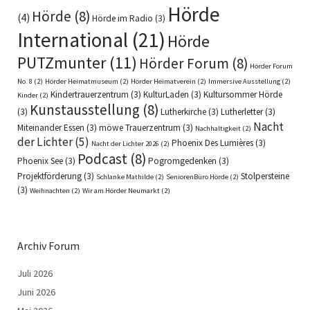
Hörde
Hörde
(8)
(4)
Hörde im Radio
(3)
International
(21)
Hörde
PUTZmunter
(11)
Hörder Forum
(8)
Hörder Forum
No. 8
(2)
Hörder Heimatmuseum
(2)
Hörder Heimatverein
(2)
Immersive Ausstellung
(2)
Kindertrauerzentrum
(3)
KulturLaden
(3)
Kultursommer Hörde
Kinder
(2)
Kunstausstellung
(8)
(3)
Lutherkirche
(3)
Lutherletter
(3)
Nacht
Miteinander Essen
(3)
möwe Trauerzentrum
(3)
Nachhaltigkeit
(2)
der Lichter
(5)
Phoenix Des Lumières
(3)
Nacht der Lichter 2026
(2)
Podcast
(8)
Phoenix See
(3)
Pogromgedenken
(3)
Projektförderung
(3)
Stolpersteine
Schlanke Mathilde
(2)
SeniorenBüro Hörde
(2)
(3)
Weihnachten
(2)
Wir am Hörder Neumarkt
(2)
Archiv Forum
Juli 2026
Juni 2026