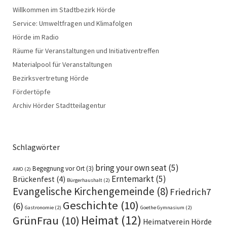
Willkommen im Stadtbezirk Hörde
Service: Umweltfragen und Klimafolgen
Hörde im Radio
Räume für Veranstaltungen und Initiativentreffen
Materialpool für Veranstaltungen
Bezirksvertretung Hörde
Fördertöpfe
Archiv Hörder Stadtteilagentur
Schlagwörter
bring your own seat
(5)
Begegnung vor Ort
(3)
AWO
(2)
Erntemarkt
(5)
Brückenfest
(4)
Bürgerhaushalt
(2)
Evangelische Kirchengemeinde
(8)
Friedrich7
Geschichte
(10)
(6)
Gastronomie
(2)
Goethe Gymnasium
(2)
Heimat
(12)
GrünFrau
(10)
Heimatverein Hörde