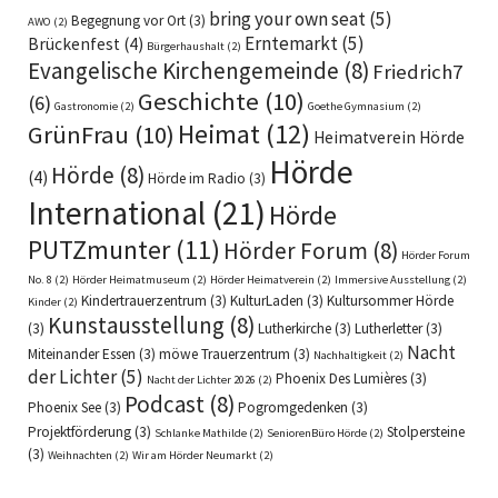
bring your own seat
(5)
Begegnung vor Ort
(3)
AWO
(2)
Erntemarkt
(5)
Brückenfest
(4)
Bürgerhaushalt
(2)
Evangelische Kirchengemeinde
(8)
Friedrich7
Geschichte
(10)
(6)
Gastronomie
(2)
Goethe Gymnasium
(2)
Heimat
(12)
GrünFrau
(10)
Heimatverein Hörde
Hörde
Hörde
(8)
(4)
Hörde im Radio
(3)
International
(21)
Hörde
PUTZmunter
(11)
Hörder Forum
(8)
Hörder Forum
No. 8
(2)
Hörder Heimatmuseum
(2)
Hörder Heimatverein
(2)
Immersive Ausstellung
(2)
Kindertrauerzentrum
(3)
KulturLaden
(3)
Kultursommer Hörde
Kinder
(2)
Kunstausstellung
(8)
(3)
Lutherkirche
(3)
Lutherletter
(3)
Nacht
Miteinander Essen
(3)
möwe Trauerzentrum
(3)
Nachhaltigkeit
(2)
der Lichter
(5)
Phoenix Des Lumières
(3)
Nacht der Lichter 2026
(2)
Podcast
(8)
Phoenix See
(3)
Pogromgedenken
(3)
Projektförderung
(3)
Stolpersteine
Schlanke Mathilde
(2)
SeniorenBüro Hörde
(2)
(3)
Weihnachten
(2)
Wir am Hörder Neumarkt
(2)