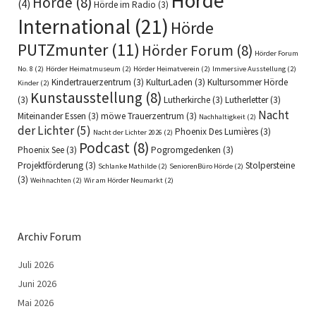
Hörde
Hörde
(8)
(4)
Hörde im Radio
(3)
International
(21)
Hörde
PUTZmunter
(11)
Hörder Forum
(8)
Hörder Forum
No. 8
(2)
Hörder Heimatmuseum
(2)
Hörder Heimatverein
(2)
Immersive Ausstellung
(2)
Kindertrauerzentrum
(3)
KulturLaden
(3)
Kultursommer Hörde
Kinder
(2)
Kunstausstellung
(8)
(3)
Lutherkirche
(3)
Lutherletter
(3)
Nacht
Miteinander Essen
(3)
möwe Trauerzentrum
(3)
Nachhaltigkeit
(2)
der Lichter
(5)
Phoenix Des Lumières
(3)
Nacht der Lichter 2026
(2)
Podcast
(8)
Phoenix See
(3)
Pogromgedenken
(3)
Projektförderung
(3)
Stolpersteine
Schlanke Mathilde
(2)
SeniorenBüro Hörde
(2)
(3)
Weihnachten
(2)
Wir am Hörder Neumarkt
(2)
Archiv Forum
Juli 2026
Juni 2026
Mai 2026