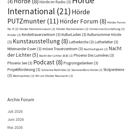
Hörde
Hörde
(8)
(4)
Hörde im Radio
(3)
International
(21)
Hörde
PUTZmunter
(11)
Hörder Forum
(8)
Hörder Forum
No. 8
(2)
Hörder Heimatmuseum
(2)
Hörder Heimatverein
(2)
Immersive Ausstellung
(2)
Kindertrauerzentrum
(3)
KulturLaden
(3)
Kultursommer Hörde
Kinder
(2)
Kunstausstellung
(8)
(3)
Lutherkirche
(3)
Lutherletter
(3)
Nacht
Miteinander Essen
(3)
möwe Trauerzentrum
(3)
Nachhaltigkeit
(2)
der Lichter
(5)
Phoenix Des Lumières
(3)
Nacht der Lichter 2026
(2)
Podcast
(8)
Phoenix See
(3)
Pogromgedenken
(3)
Projektförderung
(3)
Stolpersteine
Schlanke Mathilde
(2)
SeniorenBüro Hörde
(2)
(3)
Weihnachten
(2)
Wir am Hörder Neumarkt
(2)
Archiv Forum
Juli 2026
Juni 2026
Mai 2026