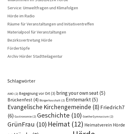
Service: Umweltfragen und Klimafolgen
Hörde im Radio
Räume für Veranstaltungen und Initiativentreffen
Materialpool für Veranstaltungen
Bezirksvertretung Hörde
Fördertöpfe
Archiv Hörder Stadtteilagentur
Schlagwörter
bring your own seat
(5)
Begegnung vor Ort
(3)
AWO
(2)
Erntemarkt
(5)
Brückenfest
(4)
Bürgerhaushalt
(2)
Evangelische Kirchengemeinde
(8)
Friedrich7
Geschichte
(10)
(6)
Gastronomie
(2)
Goethe Gymnasium
(2)
Heimat
(12)
GrünFrau
(10)
Heimatverein Hörde