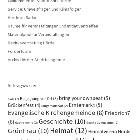
Willkommen im Stadtbezirk Hörde
Service: Umweltfragen und Klimafolgen
Hörde im Radio
Räume für Veranstaltungen und Initiativentreffen
Materialpool für Veranstaltungen
Bezirksvertretung Hörde
Fördertöpfe
Archiv Hörder Stadtteilagentur
Schlagwörter
bring your own seat
(5)
Begegnung vor Ort
(3)
AWO
(2)
Erntemarkt
(5)
Brückenfest
(4)
Bürgerhaushalt
(2)
Evangelische Kirchengemeinde
(8)
Friedrich7
Geschichte
(10)
(6)
Gastronomie
(2)
Goethe Gymnasium
(2)
Heimat
(12)
GrünFrau
(10)
Heimatverein Hörde