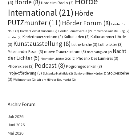
Hörde
Hörde
(8)
(4)
Hörde im Radio
(3)
International
(21)
Hörde
PUTZmunter
(11)
Hörder Forum
(8)
Hörder Forum
No. 8
(2)
Hörder Heimatmuseum
(2)
Hörder Heimatverein
(2)
Immersive Ausstellung
(2)
Kindertrauerzentrum
(3)
KulturLaden
(3)
Kultursommer Hörde
Kinder
(2)
Kunstausstellung
(8)
(3)
Lutherkirche
(3)
Lutherletter
(3)
Nacht
Miteinander Essen
(3)
möwe Trauerzentrum
(3)
Nachhaltigkeit
(2)
der Lichter
(5)
Phoenix Des Lumières
(3)
Nacht der Lichter 2026
(2)
Podcast
(8)
Phoenix See
(3)
Pogromgedenken
(3)
Projektförderung
(3)
Stolpersteine
Schlanke Mathilde
(2)
SeniorenBüro Hörde
(2)
(3)
Weihnachten
(2)
Wir am Hörder Neumarkt
(2)
Archiv Forum
Juli 2026
Juni 2026
Mai 2026