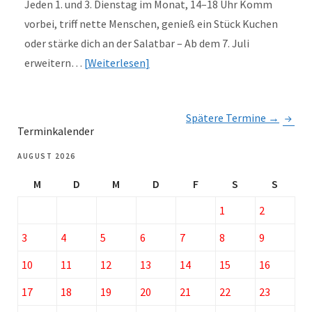
Jeden 1. und 3. Dienstag im Monat, 14–18 Uhr Komm
vorbei, triff nette Menschen, genieß ein Stück Kuchen
oder stärke dich an der Salatbar – Ab dem 7. Juli
erweitern…
Weiterlesen
Spätere Termine
→
Terminkalender
AUGUST 2026
M
D
M
D
F
S
S
1
2
3
4
5
6
7
8
9
10
11
12
13
14
15
16
17
18
19
20
21
22
23