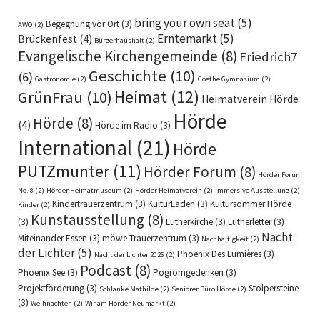
bring your own seat
(5)
Begegnung vor Ort
(3)
AWO
(2)
Erntemarkt
(5)
Brückenfest
(4)
Bürgerhaushalt
(2)
Evangelische Kirchengemeinde
(8)
Friedrich7
Geschichte
(10)
(6)
Gastronomie
(2)
Goethe Gymnasium
(2)
Heimat
(12)
GrünFrau
(10)
Heimatverein Hörde
Hörde
Hörde
(8)
(4)
Hörde im Radio
(3)
International
(21)
Hörde
PUTZmunter
(11)
Hörder Forum
(8)
Hörder Forum
No. 8
(2)
Hörder Heimatmuseum
(2)
Hörder Heimatverein
(2)
Immersive Ausstellung
(2)
Kindertrauerzentrum
(3)
KulturLaden
(3)
Kultursommer Hörde
Kinder
(2)
Kunstausstellung
(8)
(3)
Lutherkirche
(3)
Lutherletter
(3)
Nacht
Miteinander Essen
(3)
möwe Trauerzentrum
(3)
Nachhaltigkeit
(2)
der Lichter
(5)
Phoenix Des Lumières
(3)
Nacht der Lichter 2026
(2)
Podcast
(8)
Phoenix See
(3)
Pogromgedenken
(3)
Projektförderung
(3)
Stolpersteine
Schlanke Mathilde
(2)
SeniorenBüro Hörde
(2)
(3)
Weihnachten
(2)
Wir am Hörder Neumarkt
(2)