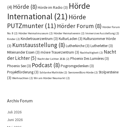
Hörde
Hörde
(8)
(4)
Hörde im Radio
(3)
International
(21)
Hörde
PUTZmunter
(11)
Hörder Forum
(8)
Hörder Forum
No. 8
(2)
Hörder Heimatmuseum
(2)
Hörder Heimatverein
(2)
Immersive Ausstellung
(2)
Kindertrauerzentrum
(3)
KulturLaden
(3)
Kultursommer Hörde
Kinder
(2)
Kunstausstellung
(8)
(3)
Lutherkirche
(3)
Lutherletter
(3)
Nacht
Miteinander Essen
(3)
möwe Trauerzentrum
(3)
Nachhaltigkeit
(2)
der Lichter
(5)
Phoenix Des Lumières
(3)
Nacht der Lichter 2026
(2)
Podcast
(8)
Phoenix See
(3)
Pogromgedenken
(3)
Projektförderung
(3)
Stolpersteine
Schlanke Mathilde
(2)
SeniorenBüro Hörde
(2)
(3)
Weihnachten
(2)
Wir am Hörder Neumarkt
(2)
Archiv Forum
Juli 2026
Juni 2026