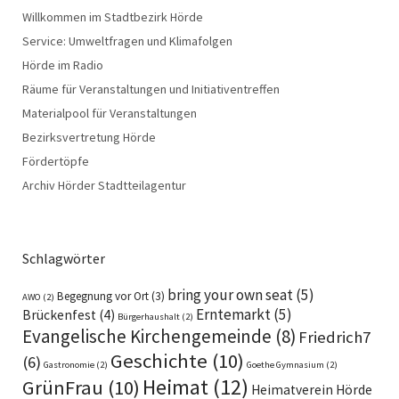
Willkommen im Stadtbezirk Hörde
Service: Umweltfragen und Klimafolgen
Hörde im Radio
Räume für Veranstaltungen und Initiativentreffen
Materialpool für Veranstaltungen
Bezirksvertretung Hörde
Fördertöpfe
Archiv Hörder Stadtteilagentur
Schlagwörter
bring your own seat
(5)
Begegnung vor Ort
(3)
AWO
(2)
Erntemarkt
(5)
Brückenfest
(4)
Bürgerhaushalt
(2)
Evangelische Kirchengemeinde
(8)
Friedrich7
Geschichte
(10)
(6)
Gastronomie
(2)
Goethe Gymnasium
(2)
Heimat
(12)
GrünFrau
(10)
Heimatverein Hörde