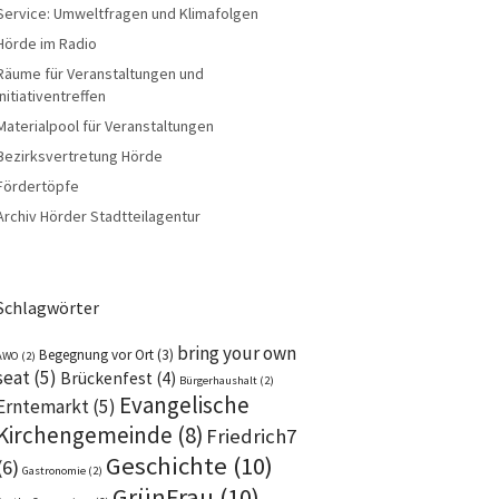
Service: Umweltfragen und Klimafolgen
Hörde im Radio
Räume für Veranstaltungen und
Initiativentreffen
Materialpool für Veranstaltungen
Bezirksvertretung Hörde
Fördertöpfe
Archiv Hörder Stadtteilagentur
Schlagwörter
bring your own
Begegnung vor Ort
(3)
AWO
(2)
seat
(5)
Brückenfest
(4)
Bürgerhaushalt
(2)
Evangelische
Erntemarkt
(5)
Kirchengemeinde
(8)
Friedrich7
Geschichte
(10)
(6)
Gastronomie
(2)
GrünFrau
(10)