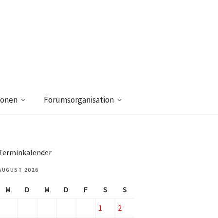
ionen
Forumsorganisation
Terminkalender
AUGUST 2026
M
D
M
D
F
S
S
1
2