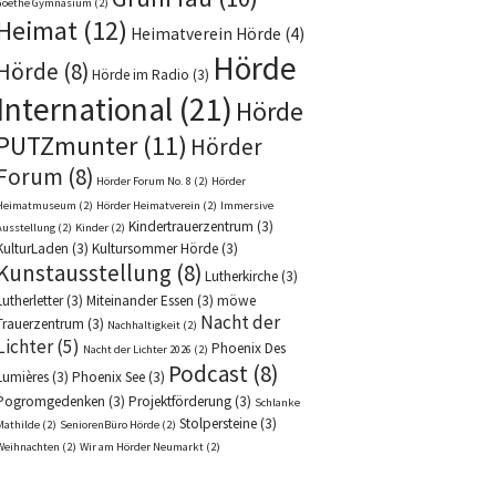
Goethe Gymnasium
(2)
Heimat
(12)
Heimatverein Hörde
(4)
Hörde
Hörde
(8)
Hörde im Radio
(3)
International
(21)
Hörde
PUTZmunter
(11)
Hörder
Forum
(8)
Hörder Forum No. 8
(2)
Hörder
Heimatmuseum
(2)
Hörder Heimatverein
(2)
Immersive
Kindertrauerzentrum
(3)
Ausstellung
(2)
Kinder
(2)
KulturLaden
(3)
Kultursommer Hörde
(3)
Kunstausstellung
(8)
Lutherkirche
(3)
Lutherletter
(3)
Miteinander Essen
(3)
möwe
Nacht der
Trauerzentrum
(3)
Nachhaltigkeit
(2)
Lichter
(5)
Phoenix Des
Nacht der Lichter 2026
(2)
Podcast
(8)
Lumières
(3)
Phoenix See
(3)
Pogromgedenken
(3)
Projektförderung
(3)
Schlanke
Stolpersteine
(3)
Mathilde
(2)
SeniorenBüro Hörde
(2)
Weihnachten
(2)
Wir am Hörder Neumarkt
(2)