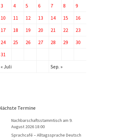
3
4
5
6
7
8
9
10
11
12
13
14
15
16
17
18
19
20
21
22
23
24
25
26
27
28
29
30
31
« Juli
Sep. »
Nächste Termine
Nachbarschaftsstammtisch
am 9.
August 2026 18:00
Sprachcafé – Alltagssprache Deutsch