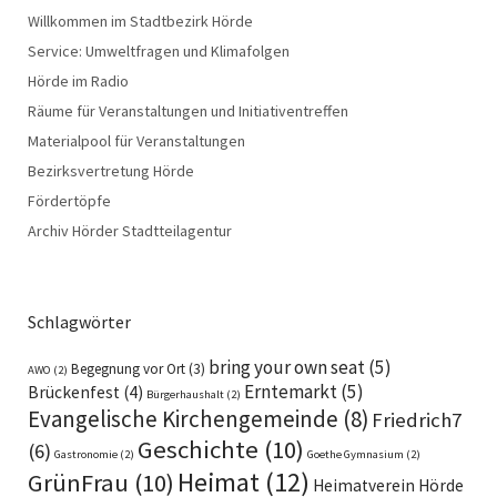
Willkommen im Stadtbezirk Hörde
Service: Umweltfragen und Klimafolgen
Hörde im Radio
Räume für Veranstaltungen und Initiativentreffen
Materialpool für Veranstaltungen
Bezirksvertretung Hörde
Fördertöpfe
Archiv Hörder Stadtteilagentur
Schlagwörter
bring your own seat
(5)
Begegnung vor Ort
(3)
AWO
(2)
Erntemarkt
(5)
Brückenfest
(4)
Bürgerhaushalt
(2)
Evangelische Kirchengemeinde
(8)
Friedrich7
Geschichte
(10)
(6)
Gastronomie
(2)
Goethe Gymnasium
(2)
Heimat
(12)
GrünFrau
(10)
Heimatverein Hörde