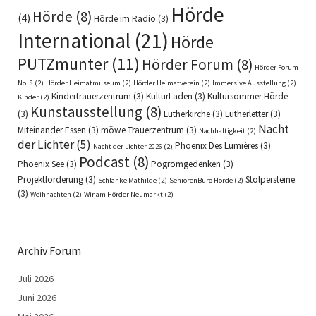
Hörde
Hörde
(8)
(4)
Hörde im Radio
(3)
International
(21)
Hörde
PUTZmunter
(11)
Hörder Forum
(8)
Hörder Forum
No. 8
(2)
Hörder Heimatmuseum
(2)
Hörder Heimatverein
(2)
Immersive Ausstellung
(2)
Kindertrauerzentrum
(3)
KulturLaden
(3)
Kultursommer Hörde
Kinder
(2)
Kunstausstellung
(8)
(3)
Lutherkirche
(3)
Lutherletter
(3)
Nacht
Miteinander Essen
(3)
möwe Trauerzentrum
(3)
Nachhaltigkeit
(2)
der Lichter
(5)
Phoenix Des Lumières
(3)
Nacht der Lichter 2026
(2)
Podcast
(8)
Phoenix See
(3)
Pogromgedenken
(3)
Projektförderung
(3)
Stolpersteine
Schlanke Mathilde
(2)
SeniorenBüro Hörde
(2)
(3)
Weihnachten
(2)
Wir am Hörder Neumarkt
(2)
Archiv Forum
Juli 2026
Juni 2026