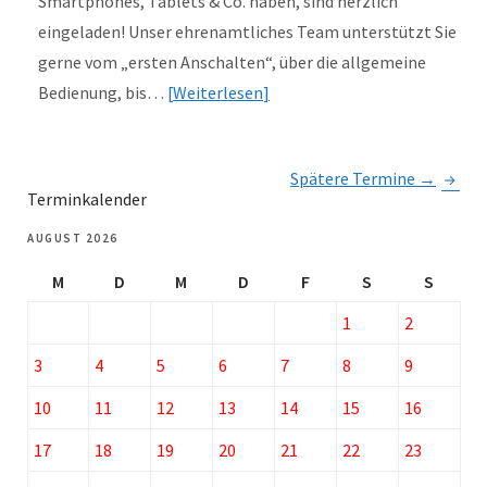
Smartphones, Tablets & Co. haben, sind herzlich
eingeladen! Unser ehrenamtliches Team unterstützt Sie
gerne vom „ersten Anschalten“, über die allgemeine
Bedienung, bis…
Weiterlesen
Spätere Termine
→
Terminkalender
AUGUST 2026
M
D
M
D
F
S
S
1
2
3
4
5
6
7
8
9
10
11
12
13
14
15
16
17
18
19
20
21
22
23