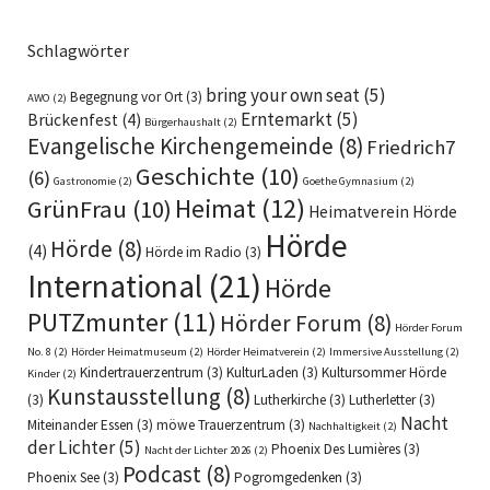
Schlagwörter
bring your own seat
(5)
Begegnung vor Ort
(3)
AWO
(2)
Erntemarkt
(5)
Brückenfest
(4)
Bürgerhaushalt
(2)
Evangelische Kirchengemeinde
(8)
Friedrich7
Geschichte
(10)
(6)
Gastronomie
(2)
Goethe Gymnasium
(2)
Heimat
(12)
GrünFrau
(10)
Heimatverein Hörde
Hörde
Hörde
(8)
(4)
Hörde im Radio
(3)
International
(21)
Hörde
PUTZmunter
(11)
Hörder Forum
(8)
Hörder Forum
No. 8
(2)
Hörder Heimatmuseum
(2)
Hörder Heimatverein
(2)
Immersive Ausstellung
(2)
Kindertrauerzentrum
(3)
KulturLaden
(3)
Kultursommer Hörde
Kinder
(2)
Kunstausstellung
(8)
(3)
Lutherkirche
(3)
Lutherletter
(3)
Nacht
Miteinander Essen
(3)
möwe Trauerzentrum
(3)
Nachhaltigkeit
(2)
der Lichter
(5)
Phoenix Des Lumières
(3)
Nacht der Lichter 2026
(2)
Podcast
(8)
Phoenix See
(3)
Pogromgedenken
(3)