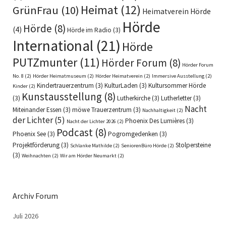
Heimat
(12)
GrünFrau
(10)
Heimatverein Hörde
Hörde
Hörde
(8)
(4)
Hörde im Radio
(3)
International
(21)
Hörde
PUTZmunter
(11)
Hörder Forum
(8)
Hörder Forum
No. 8
(2)
Hörder Heimatmuseum
(2)
Hörder Heimatverein
(2)
Immersive Ausstellung
(2)
Kindertrauerzentrum
(3)
KulturLaden
(3)
Kultursommer Hörde
Kinder
(2)
Kunstausstellung
(8)
(3)
Lutherkirche
(3)
Lutherletter
(3)
Nacht
Miteinander Essen
(3)
möwe Trauerzentrum
(3)
Nachhaltigkeit
(2)
der Lichter
(5)
Phoenix Des Lumières
(3)
Nacht der Lichter 2026
(2)
Podcast
(8)
Phoenix See
(3)
Pogromgedenken
(3)
Projektförderung
(3)
Stolpersteine
Schlanke Mathilde
(2)
SeniorenBüro Hörde
(2)
(3)
Weihnachten
(2)
Wir am Hörder Neumarkt
(2)
Archiv Forum
Juli 2026