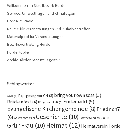
Willkommen im Stadtbezirk Hörde
Service: Umweltfragen und Klimafolgen
Hörde im Radio
Räume für Veranstaltungen und Initiativentreffen
Materialpool für Veranstaltungen
Bezirksvertretung Hörde
Fördertöpfe
Archiv Hörder Stadtteilagentur
Schlagwörter
bring your own seat
(5)
Begegnung vor Ort
(3)
AWO
(2)
Erntemarkt
(5)
Brückenfest
(4)
Bürgerhaushalt
(2)
Evangelische Kirchengemeinde
(8)
Friedrich7
Geschichte
(10)
(6)
Gastronomie
(2)
Goethe Gymnasium
(2)
Heimat
(12)
GrünFrau
(10)
Heimatverein Hörde