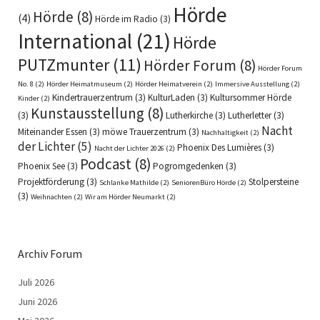
Hörde
Hörde
(8)
(4)
Hörde im Radio
(3)
International
(21)
Hörde
PUTZmunter
(11)
Hörder Forum
(8)
Hörder Forum
No. 8
(2)
Hörder Heimatmuseum
(2)
Hörder Heimatverein
(2)
Immersive Ausstellung
(2)
Kindertrauerzentrum
(3)
KulturLaden
(3)
Kultursommer Hörde
Kinder
(2)
Kunstausstellung
(8)
(3)
Lutherkirche
(3)
Lutherletter
(3)
Nacht
Miteinander Essen
(3)
möwe Trauerzentrum
(3)
Nachhaltigkeit
(2)
der Lichter
(5)
Phoenix Des Lumières
(3)
Nacht der Lichter 2026
(2)
Podcast
(8)
Phoenix See
(3)
Pogromgedenken
(3)
Projektförderung
(3)
Stolpersteine
Schlanke Mathilde
(2)
SeniorenBüro Hörde
(2)
(3)
Weihnachten
(2)
Wir am Hörder Neumarkt
(2)
Archiv Forum
Juli 2026
Juni 2026