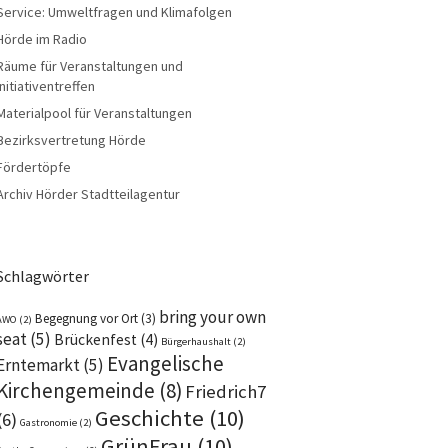
Service: Umweltfragen und Klimafolgen
Hörde im Radio
Räume für Veranstaltungen und
Initiativentreffen
Materialpool für Veranstaltungen
Bezirksvertretung Hörde
Fördertöpfe
Archiv Hörder Stadtteilagentur
Schlagwörter
bring your own
Begegnung vor Ort
(3)
AWO
(2)
seat
(5)
Brückenfest
(4)
Bürgerhaushalt
(2)
Evangelische
Erntemarkt
(5)
Kirchengemeinde
(8)
Friedrich7
Geschichte
(10)
(6)
Gastronomie
(2)
GrünFrau
(10)