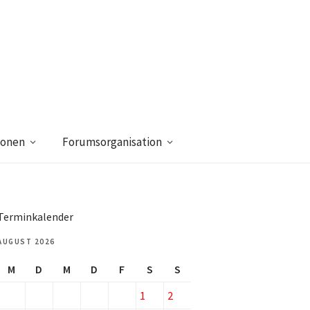
ionen
Forumsorganisation
Terminkalender
AUGUST 2026
M
D
M
D
F
S
S
1
2