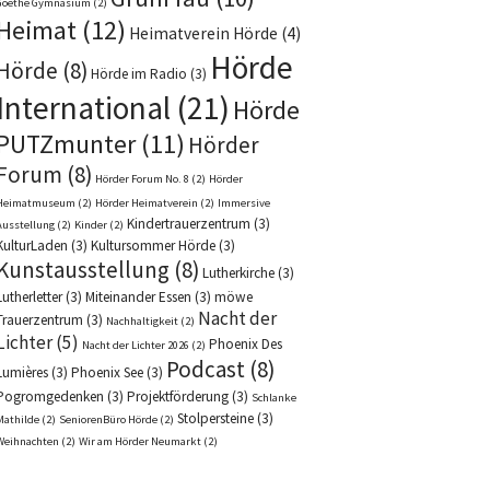
Goethe Gymnasium
(2)
Heimat
(12)
Heimatverein Hörde
(4)
Hörde
Hörde
(8)
Hörde im Radio
(3)
International
(21)
Hörde
PUTZmunter
(11)
Hörder
Forum
(8)
Hörder Forum No. 8
(2)
Hörder
Heimatmuseum
(2)
Hörder Heimatverein
(2)
Immersive
Kindertrauerzentrum
(3)
Ausstellung
(2)
Kinder
(2)
KulturLaden
(3)
Kultursommer Hörde
(3)
Kunstausstellung
(8)
Lutherkirche
(3)
Lutherletter
(3)
Miteinander Essen
(3)
möwe
Nacht der
Trauerzentrum
(3)
Nachhaltigkeit
(2)
Lichter
(5)
Phoenix Des
Nacht der Lichter 2026
(2)
Podcast
(8)
Lumières
(3)
Phoenix See
(3)
Pogromgedenken
(3)
Projektförderung
(3)
Schlanke
Stolpersteine
(3)
Mathilde
(2)
SeniorenBüro Hörde
(2)
Weihnachten
(2)
Wir am Hörder Neumarkt
(2)