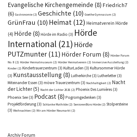
Evangelische Kirchengemeinde
(8)
Friedrich7
Geschichte
(10)
(6)
Gastronomie
(2)
Goethe Gymnasium
(2)
Heimat
(12)
GrünFrau
(10)
Heimatverein Hörde
Hörde
Hörde
(8)
(4)
Hörde im Radio
(3)
International
(21)
Hörde
PUTZmunter
(11)
Hörder Forum
(8)
Hörder Forum
No. 8
(2)
Hörder Heimatmuseum
(2)
Hörder Heimatverein
(2)
Immersive Ausstellung
(2)
Kindertrauerzentrum
(3)
KulturLaden
(3)
Kultursommer Hörde
Kinder
(2)
Kunstausstellung
(8)
(3)
Lutherkirche
(3)
Lutherletter
(3)
Nacht
Miteinander Essen
(3)
möwe Trauerzentrum
(3)
Nachhaltigkeit
(2)
der Lichter
(5)
Phoenix Des Lumières
(3)
Nacht der Lichter 2026
(2)
Podcast
(8)
Phoenix See
(3)
Pogromgedenken
(3)
Projektförderung
(3)
Stolpersteine
Schlanke Mathilde
(2)
SeniorenBüro Hörde
(2)
(3)
Weihnachten
(2)
Wir am Hörder Neumarkt
(2)
Archiv Forum