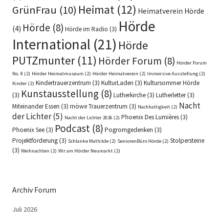
Heimat
(12)
GrünFrau
(10)
Heimatverein Hörde
Hörde
Hörde
(8)
(4)
Hörde im Radio
(3)
International
(21)
Hörde
PUTZmunter
(11)
Hörder Forum
(8)
Hörder Forum
No. 8
(2)
Hörder Heimatmuseum
(2)
Hörder Heimatverein
(2)
Immersive Ausstellung
(2)
Kindertrauerzentrum
(3)
KulturLaden
(3)
Kultursommer Hörde
Kinder
(2)
Kunstausstellung
(8)
(3)
Lutherkirche
(3)
Lutherletter
(3)
Nacht
Miteinander Essen
(3)
möwe Trauerzentrum
(3)
Nachhaltigkeit
(2)
der Lichter
(5)
Phoenix Des Lumières
(3)
Nacht der Lichter 2026
(2)
Podcast
(8)
Phoenix See
(3)
Pogromgedenken
(3)
Projektförderung
(3)
Stolpersteine
Schlanke Mathilde
(2)
SeniorenBüro Hörde
(2)
(3)
Weihnachten
(2)
Wir am Hörder Neumarkt
(2)
Archiv Forum
Juli 2026