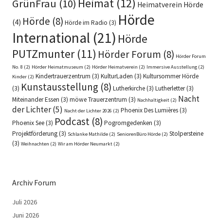
Heimat
(12)
GrünFrau
(10)
Heimatverein Hörde
Hörde
Hörde
(8)
(4)
Hörde im Radio
(3)
International
(21)
Hörde
PUTZmunter
(11)
Hörder Forum
(8)
Hörder Forum
No. 8
(2)
Hörder Heimatmuseum
(2)
Hörder Heimatverein
(2)
Immersive Ausstellung
(2)
Kindertrauerzentrum
(3)
KulturLaden
(3)
Kultursommer Hörde
Kinder
(2)
Kunstausstellung
(8)
(3)
Lutherkirche
(3)
Lutherletter
(3)
Nacht
Miteinander Essen
(3)
möwe Trauerzentrum
(3)
Nachhaltigkeit
(2)
der Lichter
(5)
Phoenix Des Lumières
(3)
Nacht der Lichter 2026
(2)
Podcast
(8)
Phoenix See
(3)
Pogromgedenken
(3)
Projektförderung
(3)
Stolpersteine
Schlanke Mathilde
(2)
SeniorenBüro Hörde
(2)
(3)
Weihnachten
(2)
Wir am Hörder Neumarkt
(2)
Archiv Forum
Juli 2026
Juni 2026