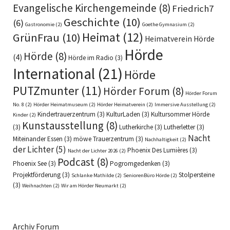
Evangelische Kirchengemeinde
(8)
Friedrich7
Geschichte
(10)
(6)
Gastronomie
(2)
Goethe Gymnasium
(2)
Heimat
(12)
GrünFrau
(10)
Heimatverein Hörde
Hörde
Hörde
(8)
(4)
Hörde im Radio
(3)
International
(21)
Hörde
PUTZmunter
(11)
Hörder Forum
(8)
Hörder Forum
No. 8
(2)
Hörder Heimatmuseum
(2)
Hörder Heimatverein
(2)
Immersive Ausstellung
(2)
Kindertrauerzentrum
(3)
KulturLaden
(3)
Kultursommer Hörde
Kinder
(2)
Kunstausstellung
(8)
(3)
Lutherkirche
(3)
Lutherletter
(3)
Nacht
Miteinander Essen
(3)
möwe Trauerzentrum
(3)
Nachhaltigkeit
(2)
der Lichter
(5)
Phoenix Des Lumières
(3)
Nacht der Lichter 2026
(2)
Podcast
(8)
Phoenix See
(3)
Pogromgedenken
(3)
Projektförderung
(3)
Stolpersteine
Schlanke Mathilde
(2)
SeniorenBüro Hörde
(2)
(3)
Weihnachten
(2)
Wir am Hörder Neumarkt
(2)
Archiv Forum