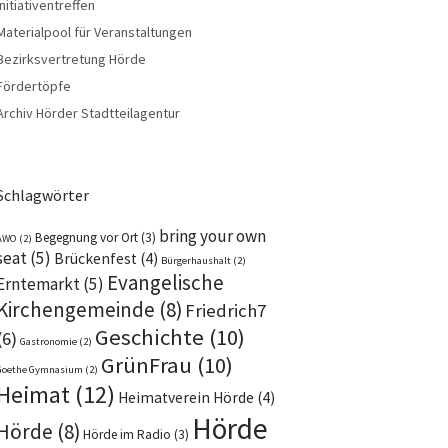
Initiativentreffen
Materialpool für Veranstaltungen
Bezirksvertretung Hörde
Fördertöpfe
Archiv Hörder Stadtteilagentur
Schlagwörter
bring your own
Begegnung vor Ort
(3)
AWO
(2)
seat
(5)
Brückenfest
(4)
Bürgerhaushalt
(2)
Evangelische
Erntemarkt
(5)
Kirchengemeinde
(8)
Friedrich7
Geschichte
(10)
(6)
Gastronomie
(2)
GrünFrau
(10)
Goethe Gymnasium
(2)
Heimat
(12)
Heimatverein Hörde
(4)
Hörde
Hörde
(8)
Hörde im Radio
(3)