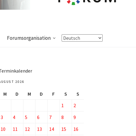
Forumsorganisation
Terminkalender
AUGUST 2026
M
D
M
D
F
S
S
1
2
3
4
5
6
7
8
9
10
11
12
13
14
15
16