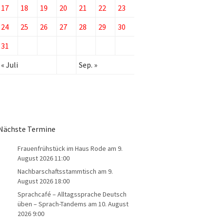
17
18
19
20
21
22
23
24
25
26
27
28
29
30
31
« Juli
Sep. »
Nächste Termine
Frauenfrühstück im Haus Rode
am 9.
August 2026 11:00
Nachbarschaftsstammtisch
am 9.
August 2026 18:00
Sprachcafé – Alltagssprache Deutsch
üben – Sprach-Tandems
am 10. August
2026 9:00