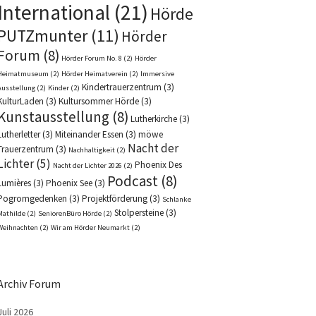
International
(21)
Hörde
PUTZmunter
(11)
Hörder
Forum
(8)
Hörder Forum No. 8
(2)
Hörder
Heimatmuseum
(2)
Hörder Heimatverein
(2)
Immersive
Kindertrauerzentrum
(3)
Ausstellung
(2)
Kinder
(2)
KulturLaden
(3)
Kultursommer Hörde
(3)
Kunstausstellung
(8)
Lutherkirche
(3)
Lutherletter
(3)
Miteinander Essen
(3)
möwe
Nacht der
Trauerzentrum
(3)
Nachhaltigkeit
(2)
Lichter
(5)
Phoenix Des
Nacht der Lichter 2026
(2)
Podcast
(8)
Lumières
(3)
Phoenix See
(3)
Pogromgedenken
(3)
Projektförderung
(3)
Schlanke
Stolpersteine
(3)
Mathilde
(2)
SeniorenBüro Hörde
(2)
Weihnachten
(2)
Wir am Hörder Neumarkt
(2)
Archiv Forum
Juli 2026