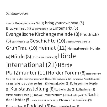
Schlagwörter
bring your own seat
(5)
Begegnung vor Ort
(3)
AWO
(2)
Erntemarkt
(5)
Brückenfest
(4)
Bürgerhaushalt
(2)
Evangelische Kirchengemeinde
(8)
Friedrich7
Geschichte
(10)
(6)
Gastronomie
(2)
Goethe Gymnasium
(2)
Heimat
(12)
GrünFrau
(10)
Heimatverein Hörde
Hörde
Hörde
(8)
(4)
Hörde im Radio
(3)
International
(21)
Hörde
PUTZmunter
(11)
Hörder Forum
(8)
Hörder Forum
No. 8
(2)
Hörder Heimatmuseum
(2)
Hörder Heimatverein
(2)
Immersive Ausstellung
(2)
Kindertrauerzentrum
(3)
KulturLaden
(3)
Kultursommer Hörde
Kinder
(2)
Kunstausstellung
(8)
(3)
Lutherkirche
(3)
Lutherletter
(3)
Nacht
Miteinander Essen
(3)
möwe Trauerzentrum
(3)
Nachhaltigkeit
(2)
der Lichter
(5)
Phoenix Des Lumières
(3)
Nacht der Lichter 2026
(2)
Podcast
(8)
Phoenix See
(3)
Pogromgedenken
(3)